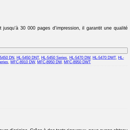
 jusqu’à 30 000 pages d’impression, il garantit une qualité
5450 DN
,
HL-5450 DNT
,
HL-5450 Series
,
HL-5470 DW
,
HL-5470 DWT
,
HL-
eries
,
MFC-8910 DW
,
MFC-8950 DW
,
MFC-8950 DWT