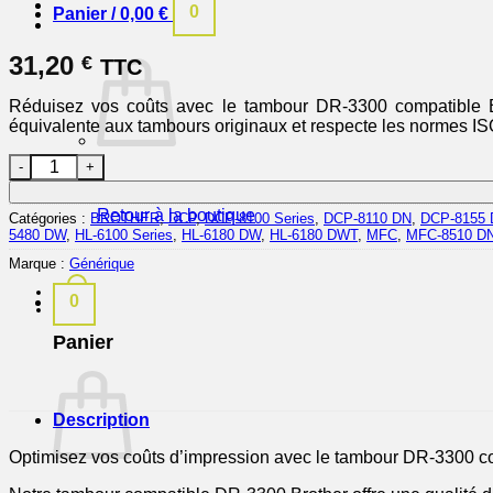
0
Panier /
0,00
€
31,20
€
TTC
Réduisez vos coûts avec le tambour DR-3300 compatible Brot
équivalente aux tambours originaux et respecte les normes IS
quantité de DR3300 - tambour compatible Brother
Retour à la boutique
Catégories :
BROTHER
,
DCP
,
DCP-8100 Series
,
DCP-8110 DN
,
DCP-8155
5480 DW
,
HL-6100 Series
,
HL-6180 DW
,
HL-6180 DWT
,
MFC
,
MFC-8510 D
Marque :
Générique
0
Panier
Description
Optimisez vos coûts d’impression avec le tambour DR-3300 com