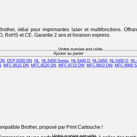
her, idéal pour imprimantes laser et multifonctions. Offrant
O, RoHS et CE. Garantie 2 ans et livraison express.
Votre panier est vide.
Ajouter au panier
 DN
,
DCP-8250 DN
,
HL
,
HL-5400 Series
,
HL-5440 D
,
HL-5450
,
HL-5450 D
,
HL-
N
,
MFC-8515 DN
,
MFC-8520 DN
,
MFC-8710 DW
,
MFC-8810 DW
,
MFC-8900 S
patible Brother, proposé par Print Cartouche !
Votre panier est vide.