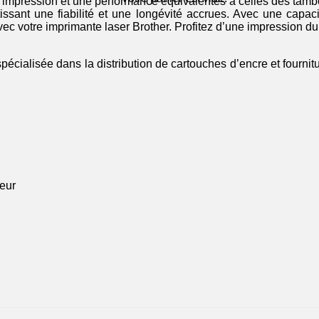
’impression et une performance équivalentes à celles des tambo
issant une fiabilité et une longévité accrues. Avec une capa
vec votre imprimante laser Brother. Profitez d’une impression d
spécialisée dans la distribution de cartouches d’encre et fourni
eur