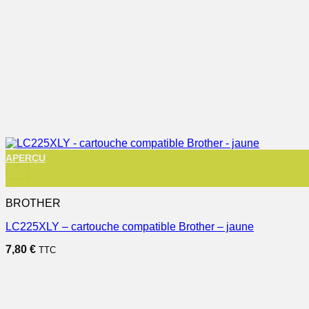
APERÇU
+
BROTHER
LC225XLY – cartouche compatible Brother – jaune
7,80
€
TTC