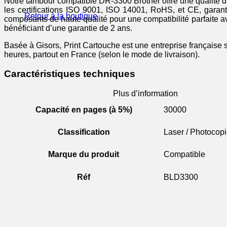
Notre tambour compatible DR-3300 Brother offre une qualité d
les certifications ISO 9001, ISO 14001, RoHS, et CE, garant
Retour à la boutique
composants de haute qualité pour une compatibilité parfaite a
bénéficiant d’une garantie de 2 ans.
Basée à Gisors, Print Cartouche est une entreprise française 
heures, partout en France (selon le mode de livraison).
Caractéristiques techniques
Plus d’information
Capacité en pages (à 5%)
30000
Classification
Laser / Photocopi
Marque du produit
Compatible
Réf
BLD3300