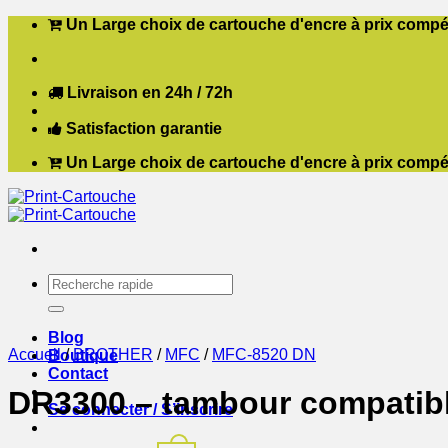
Passer
Un Large choix de cartouche d'encre à prix compét
au
contenu
Livraison en 24h / 72h
Satisfaction garantie
Un Large choix de cartouche d'encre à prix compét
Recherche
pour :
Blog
Accueil
/
BROTHER
/
MFC
/
MFC-8520 DN
Boutique
Contact
DR3300 – tambour compatibl
Se connecter / S’inscrire