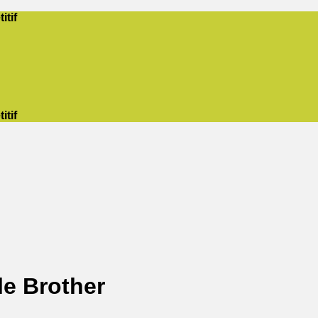
itif
itif
e Brother