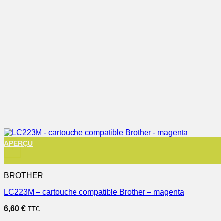
APERÇU
+
BROTHER
LC223M – cartouche compatible Brother – magenta
6,60
€
TTC