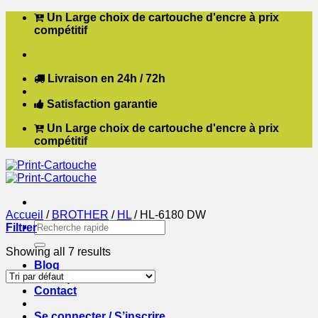
Passer
Un Large choix de cartouche d'encre à prix
au
compétitif
contenu
Livraison en 24h / 72h
Satisfaction garantie
Un Large choix de cartouche d'encre à prix
compétitif
Accueil
/
BROTHER
/
HL
/
HL-6180 DW
Recherche
Filtrer
pour :
Showing all 7 results
Blog
Boutique
Contact
Se connecter / S’inscrire