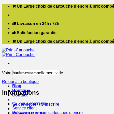
Passer
Un Large choix de cartouche d'encre à prix compét
au
contenu
Livraison en 24h / 72h
Satisfaction garantie
Un Large choix de cartouche d'encre à prix compét
Recherche
Votre panier est actuellement vide.
pour :
Retour à la boutique
Blog
Boutique
Informations
Contact
Qui nous sommes
Se connecter / S’inscrire
Service client
Politique de retours cartouches d’encre
Panier /
0,00
€
0