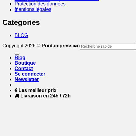
Protection des données
Mentions légales
0
Categories
BLOG
Recherche
Copyright 2026 ©
Print-impression
pour :
Blog
Boutique
Contact
Se connecter
Newsletter
Les meilleur prix
Livraison en 24h / 72h