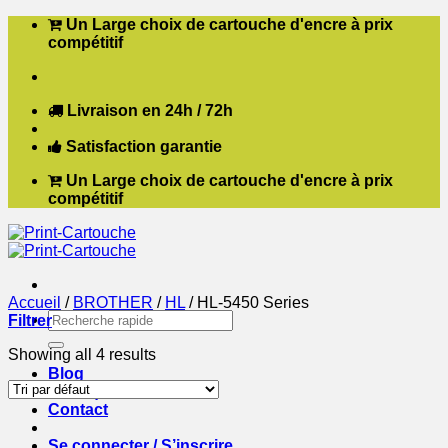
Passer
Un Large choix de cartouche d'encre à prix
au
compétitif
contenu
Livraison en 24h / 72h
Satisfaction garantie
Un Large choix de cartouche d'encre à prix
compétitif
Accueil
/
BROTHER
/
HL
/
HL-5450 Series
Recherche
Filtrer
pour :
Showing all 4 results
Blog
Boutique
Contact
Se connecter / S’inscrire