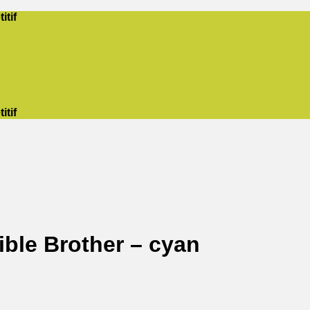
itif
itif
ble Brother – cyan