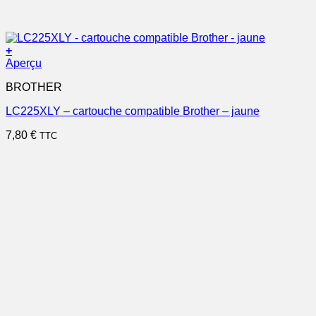
+
Aperçu
BROTHER
LC225XLY – cartouche compatible Brother – jaune
7,80
€
TTC