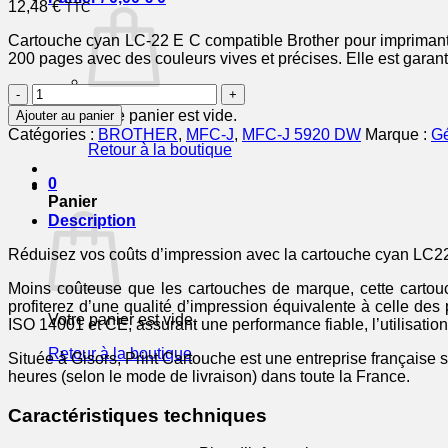
12,48
€
TTC
Cartouche cyan LC-22 E C compatible Brother pour imprimantes
200 pages avec des couleurs vives et précises. Elle est garanti
quantité
de
Votre panier est vide.
Ajouter au panier
LC22EC
Catégories :
BROTHER
,
MFC-J
,
MFC-J 5920 DW
Marque :
Gé
-
Retour à la boutique
cartouche
compatible
0
Brother
Panier
-
Description
cyan
Réduisez vos coûts d’impression avec la cartouche cyan LC22
Moins coûteuse que les cartouches de marque, cette cartouc
profiterez d’une qualité d’impression équivalente à celle de
Votre panier est vide.
ISO 14001 et CE, assurant une performance fiable, l’utilisatio
Retour à la boutique
Située à Gisors, Print Cartouche est une entreprise française 
heures (selon le mode de livraison) dans toute la France.
Caractéristiques techniques