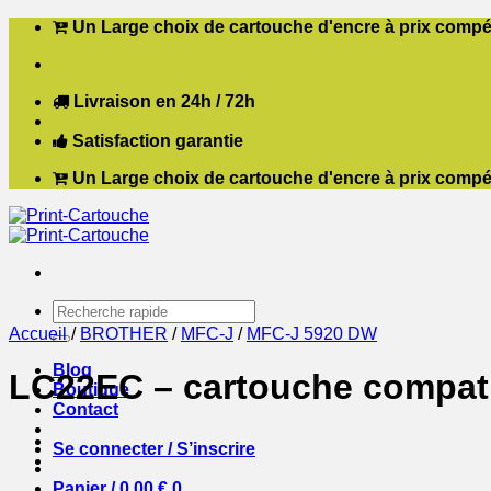
Passer
Un Large choix de cartouche d'encre à prix compét
au
contenu
Livraison en 24h / 72h
Satisfaction garantie
Un Large choix de cartouche d'encre à prix compét
Recherche
pour :
Accueil
/
BROTHER
/
MFC-J
/
MFC-J 5920 DW
Blog
LC22EC – cartouche compati
Boutique
Contact
Se connecter / S’inscrire
Panier /
0,00
€
0