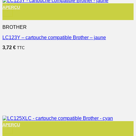
APERÇU
+
BROTHER
LC123Y – cartouche compatible Brother – jaune
3,72
€
TTC
APERÇU
+