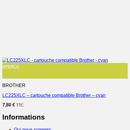
APERÇU
+
BROTHER
LC225XLC – cartouche compatible Brother – cyan
7,80
€
TTC
Informations
Qui nous sommes