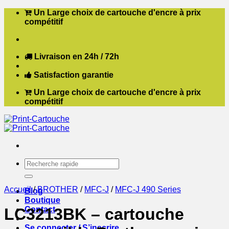
Passer
Un Large choix de cartouche d'encre à prix
au
compétitif
contenu
Livraison en 24h / 72h
Satisfaction garantie
Un Large choix de cartouche d'encre à prix
compétitif
Recherche
pour :
Accueil
/
BROTHER
/
MFC-J
/
MFC-J 490 Series
Blog
Boutique
Contact
LC3213BK – cartouche
Se connecter / S’inscrire