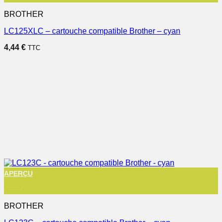
BROTHER
LC125XLC – cartouche compatible Brother – cyan
4,44
€
TTC
APERÇU
+
BROTHER