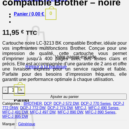
compatible Brother – noire
0
Panier /
0,00
€
11,95
€
TTC
Cartouche noire LC-3213 BK compatible Brother, idéale pour
vos imprimantes multifonctions Brother. Conçue pour une
impression de qualité, cette cartouche vous permet
Votre panier est vide.
d’imprimer jusqu’à 400 pages avec des textes clairs et
précis. Elle est accompagnée d’une garantie de 2 ans et offre
Retour à la boutique
une livraison express pour un service rapide et fiable.
Parfaite pour des besoins d’impression fréquents, elle
garantit une performance optimale à chaque utilisation.
quantité de LC3213BK - cartouche compatible Brother - noire
0
Ajouter au panier
Panier
Catégories :
BROTHER
,
DCP
,
DCP-J 572 DW
,
DCP-J 770 Series
,
DCP-J
772 DNW
,
DCP-J 772 DW
,
DCP-J 774 DW
,
MFC-J
,
MFC-J 490 Series
,
MFC-J 491 DW
,
MFC-J 497 DW
,
MFC-J 890 DW
,
MFC-J 890 Series
,
MFC-J 895 DW
Marque :
Générique