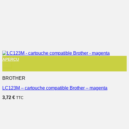
APERÇU
+
BROTHER
LC123M – cartouche compatible Brother – magenta
3,72
€
TTC