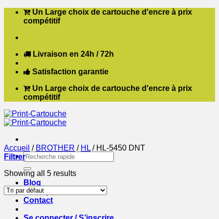
Passer
Un Large choix de cartouche d'encre à prix
au
compétitif
contenu
Livraison en 24h / 72h
Satisfaction garantie
Un Large choix de cartouche d'encre à prix
compétitif
Accueil
/
BROTHER
/
HL
/
HL-5450 DNT
Recherche
Filtrer
pour :
Showing all 5 results
Blog
Boutique
Contact
Se connecter / S’inscrire