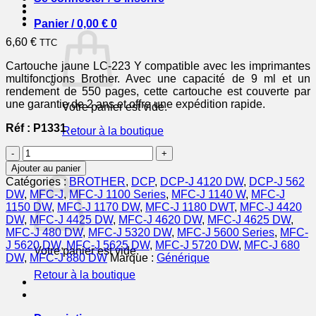
Panier /
0,00
€
0
6,60
€
TTC
Cartouche jaune LC-223 Y compatible avec les imprimantes
multifonctions Brother. Avec une capacité de 9 ml et un
rendement de 550 pages, cette cartouche est couverte par
une garantie de 2 ans et offre une expédition rapide.
Votre panier est vide.
Réf : P1331
Retour à la boutique
quantité
0
de
Panier
Ajouter au panier
LC223Y
Catégories :
BROTHER
,
DCP
,
DCP-J 4120 DW
,
DCP-J 562
-
DW
,
MFC-J
,
MFC-J 1100 Series
,
MFC-J 1140 W
,
MFC-J
cartouche
1150 DW
,
MFC-J 1170 DW
,
MFC-J 1180 DWT
,
MFC-J 4420
compatible
DW
,
MFC-J 4425 DW
,
MFC-J 4620 DW
,
MFC-J 4625 DW
,
Brother
MFC-J 480 DW
,
MFC-J 5320 DW
,
MFC-J 5600 Series
,
MFC-
-
J 5620 DW
,
MFC-J 5625 DW
,
MFC-J 5720 DW
,
MFC-J 680
Votre panier est vide.
jaune
DW
,
MFC-J 880 DW
Marque :
Générique
Retour à la boutique