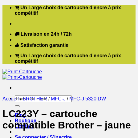
Passer
Un Large choix de cartouche d'encre à prix
au
compétitif
contenu
Livraison en 24h / 72h
Satisfaction garantie
Un Large choix de cartouche d'encre à prix
compétitif
Recherche
Accueil
/
BROTHER
/
MFC-J
/
MFC-J 5320 DW
pour :
LC223Y – cartouche
Blog
Boutique
compatible Brother – jaune
Contact
Se connecter / S’inscrire