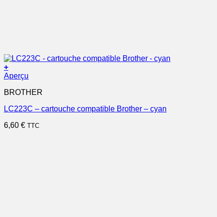
+
Aperçu
BROTHER
LC223C – cartouche compatible Brother – cyan
6,60
€
TTC