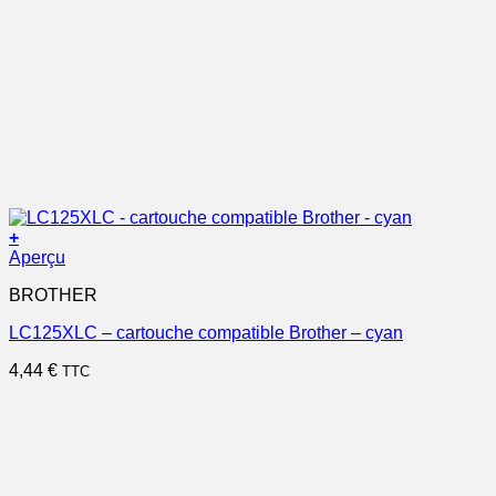
+
Aperçu
BROTHER
LC125XLC – cartouche compatible Brother – cyan
4,44
€
TTC