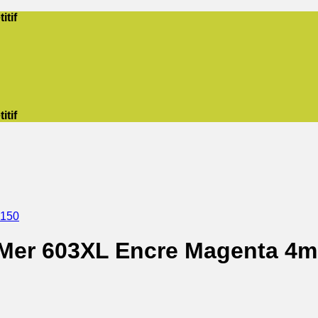
itif
itif
2150
Mer 603XL Encre Magenta 4m