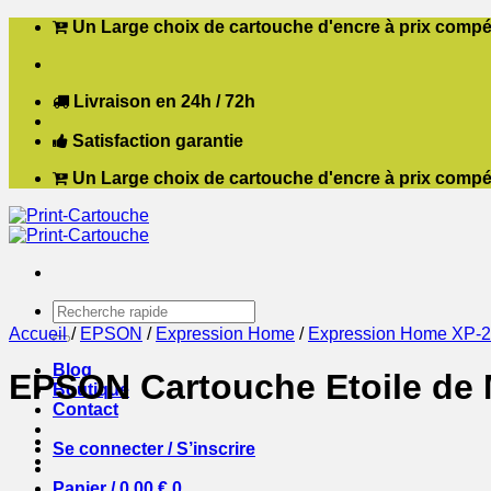
Passer
Un Large choix de cartouche d'encre à prix compét
au
contenu
Livraison en 24h / 72h
Satisfaction garantie
Un Large choix de cartouche d'encre à prix compét
Recherche
pour :
Accueil
/
EPSON
/
Expression Home
/
Expression Home XP-
Blog
EPSON Cartouche Etoile de 
Boutique
Contact
Se connecter / S’inscrire
Panier /
0,00
€
0