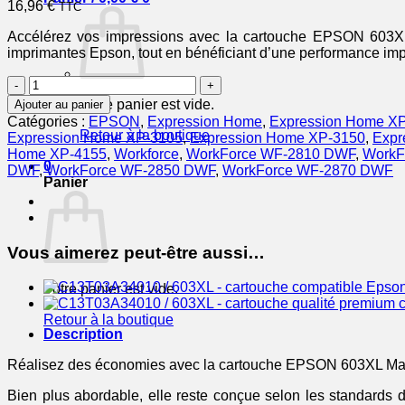
16,96
€
TTC
Accélérez vos impressions avec la cartouche EPSON 603XL e
imprimantes Epson, tout en bénéficiant d’une performance impr
quantité
de
Votre panier est vide.
Ajouter au panier
EPSON
Catégories :
EPSON
,
Expression Home
,
Expression Home X
Cartouche
Retour à la boutique
Expression Home XP-3105
,
Expression Home XP-3150
,
Expr
Etoile
Home XP-4155
,
Workforce
,
WorkForce WF-2810 DWF
,
WorkF
de
0
DWF
,
WorkForce WF-2850 DWF
,
WorkForce WF-2870 DWF
Mer
Panier
603XL
Encre
Magenta
4ml
Vous aimerez peut-être aussi…
Votre panier est vide.
Retour à la boutique
Description
Réalisez des économies avec la cartouche EPSON 603XL Mage
Bien plus abordable, elle reste conçue selon les standards 