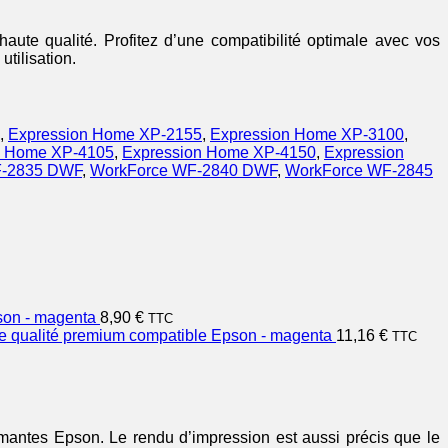
te qualité. Profitez d’une compatibilité optimale avec vos
tilisation.
,
Expression Home XP-2155
,
Expression Home XP-3100
,
n Home XP-4105
,
Expression Home XP-4150
,
Expression
F-2835 DWF
,
WorkForce WF-2840 DWF
,
WorkForce WF-2845
son - magenta
8,90
€
TTC
 qualité premium compatible Epson - magenta
11,16
€
TTC
imantes Epson. Le rendu d’impression est aussi précis que le