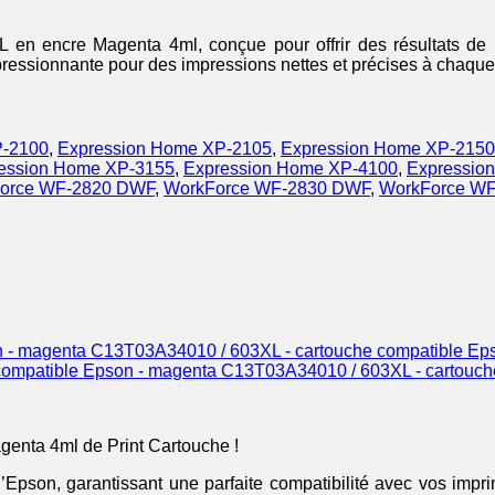
n encre Magenta 4ml, conçue pour offrir des résultats de hau
essionnante pour des impressions nettes et précises à chaque u
P-2100
,
Expression Home XP-2105
,
Expression Home XP-2150
ession Home XP-3155
,
Expression Home XP-4100
,
Expressio
orce WF-2820 DWF
,
WorkForce WF-2830 DWF
,
WorkForce W
C13T03A34010 / 603XL - cartouche compatible Ep
C13T03A34010 / 603XL - cartouche
nta 4ml de Print Cartouche !
d’Epson, garantissant une parfaite compatibilité avec vos impr