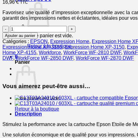
16,96
€
TTC
Favorisez une qualité d’impression exceptionnelle avec la ca
garantit des impressions nettes et éclatantes, idéales pour vos
quantité
de
Votre panier est vide.
Ajouter au panier
EPSON
Catégories :
EPSON
,
Expression Home
,
Expression Home X
Cartouche
Retour à la boutique
Expression Home XP-3105
,
Expression Home XP-3150
,
Expr
Etoile
Home XP-4155
,
Workforce
,
WorkForce WF-2810 DWF
,
WorkF
de
0
DWF
,
WorkForce WF-2850 DWF
,
WorkForce WF-2870 DWF
Mer
Panier
603XL
Encre
Cyan
4ml
Vous aimerez peut-être aussi…
Votre panier est vide.
Retour à la boutique
Description
Stimulez la performance avec la cartouche Epson Etoile de M
Une solution économique et de qualité pour vos impressions. 