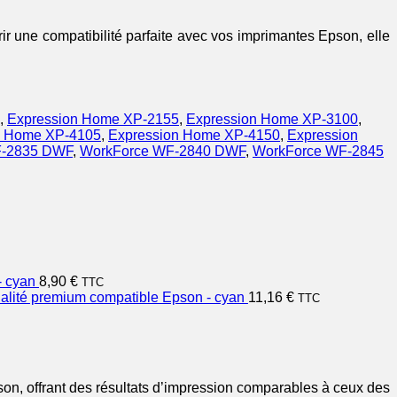
r une compatibilité parfaite avec vos imprimantes Epson, elle
,
Expression Home XP-2155
,
Expression Home XP-3100
,
n Home XP-4105
,
Expression Home XP-4150
,
Expression
F-2835 DWF
,
WorkForce WF-2840 DWF
,
WorkForce WF-2845
- cyan
8,90
€
TTC
lité premium compatible Epson - cyan
11,16
€
TTC
on, offrant des résultats d’impression comparables à ceux des