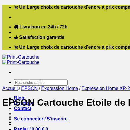
Passer
Un Large choix de cartouche d'encre à prix compét
au
contenu
Livraison en 24h / 72h
Satisfaction garantie
Un Large choix de cartouche d'encre à prix compét
Recherche
pour :
Accueil
/
EPSON
/
Expression Home
/
Expression Home XP-
Blog
EPSON Cartouche Etoile de 
Boutique
Contact
Se connecter / S’inscrire
Panier /
0,00
€
0