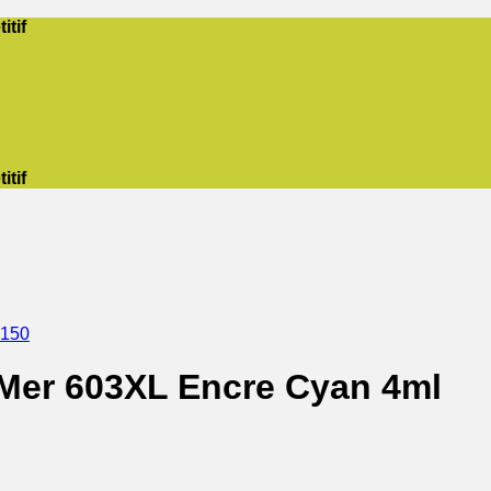
itif
itif
2150
Mer 603XL Encre Cyan 4ml