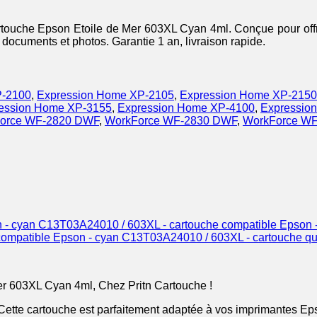
rtouche Epson Etoile de Mer 603XL Cyan 4ml. Conçue pour offri
 documents et photos. Garantie 1 an, livraison rapide.
P-2100
,
Expression Home XP-2105
,
Expression Home XP-2150
ession Home XP-3155
,
Expression Home XP-4100
,
Expressio
orce WF-2820 DWF
,
WorkForce WF-2830 DWF
,
WorkForce W
C13T03A24010 / 603XL - cartouche compatible Epson 
C13T03A24010 / 603XL - cartouche qua
er 603XL Cyan 4ml, Chez Pritn Cartouche !
Cette cartouche est parfaitement adaptée à vos imprimantes Eps