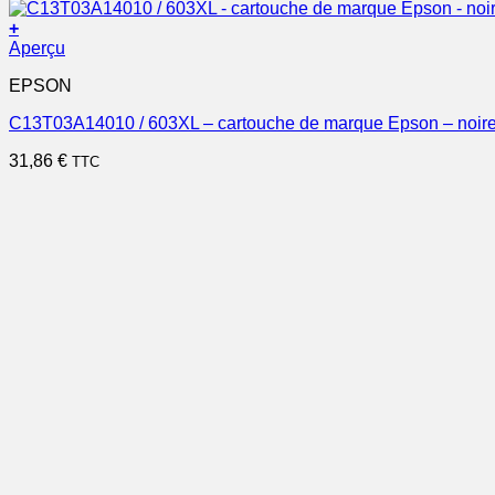
+
Aperçu
EPSON
C13T03A14010 / 603XL – cartouche de marque Epson – noir
31,86
€
TTC