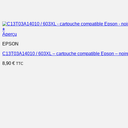
+
Aperçu
EPSON
C13T03A14010 / 603XL – cartouche compatible Epson – noir
8,90
€
TTC