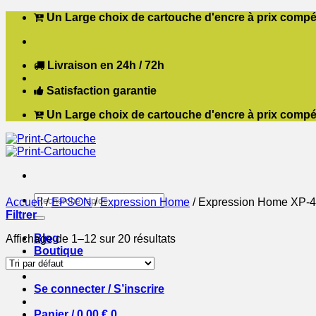
Passer
Un Large choix de cartouche d'encre à prix compét
au
contenu
Livraison en 24h / 72h
Satisfaction garantie
Un Large choix de cartouche d'encre à prix compét
Recherche
Accueil
/
EPSON
/
Expression Home
/
Expression Home XP-
pour :
Filtrer
Blog
Affichage de 1–12 sur 20 résultats
Boutique
Contact
Se connecter / S’inscrire
Panier /
0,00
€
0