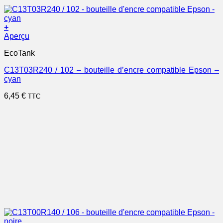
+
Aperçu
EcoTank
C13T03R240 / 102 – bouteille d’encre compatible Epson –
cyan
6,45
€
TTC