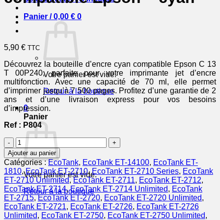
Panier /
0,00
€
0
5,90
€
TTC
Découvrez la bouteille d’encre cyan compatible Epson C 13
T 00P240, parfaite pour votre imprimante jet d’encre
Votre panier est vide.
multifonction. Avec une capacité de 70 ml, elle permet
d’imprimer jusqu’à 7 500 pages. Profitez d’une garantie de 2
Retour à la boutique
ans et d’une livraison express pour vos besoins
0
d’impression.
Panier
Ref : P804
quantité
de
Ajouter au panier
C13T00P240
Catégories :
EcoTank
,
EcoTank ET-14100
,
EcoTank ET-
/
1810
,
EcoTank ET-2710
,
EcoTank ET-2710 Series
,
EcoTank
Votre panier est vide.
104
ET-2710 Unlimited
,
EcoTank ET-2711
,
EcoTank ET-2712
,
-
EcoTank ET-2714
,
EcoTank ET-2714 Unlimited
,
EcoTank
Retour à la boutique
bouteille
ET-2715
,
EcoTank ET-2720
,
EcoTank ET-2720 Unlimited
,
d'encre
EcoTank ET-2721
,
EcoTank ET-2726
,
EcoTank ET-2726
compatible
Unlimited
,
EcoTank ET-2750
,
EcoTank ET-2750 Unlimited
,