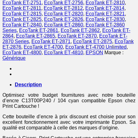
Epson
EcoTank ET-2751
,
EcoTank ET-2756
,
EcoTank ET-2810
,
-
EcoTank ET-2811
,
EcoTank ET-2812
,
EcoTank ET-2814
,
cyan
EcoTank ET-2815
,
EcoTank ET-2820
,
EcoTank ET-2821
,
EcoTank ET-2825
,
EcoTank ET-2826
,
EcoTank ET-2830
,
EcoTank ET-2840
,
EcoTank ET-2860
,
EcoTank ET-2860
Series
,
EcoTank ET-2861
,
EcoTank ET-2862
,
EcoTank ET-
2864
,
EcoTank ET-2865
,
EcoTank ET-2870
,
EcoTank ET-
2870 Series
,
EcoTank ET-2871
,
EcoTank ET-2875
,
EcoTank
ET-2876
,
EcoTank ET-4700
,
EcoTank ET-4700 Unlimited
,
EcoTank ET-4800
,
EcoTank ET-4810
,
EPSON
Marque :
Générique
Description
Optimisez votre budget fournitures avec notre bouteille
d’encre C13T00P240 / 104 cyan compatible Epson chez
Print Cartouche !
Cette bouteille d’encre à prix discount est choisie pour son
excellent fonctionnement avec votre imprimante Epson. Sa
qualité est comparable à celle des marques d’origine.