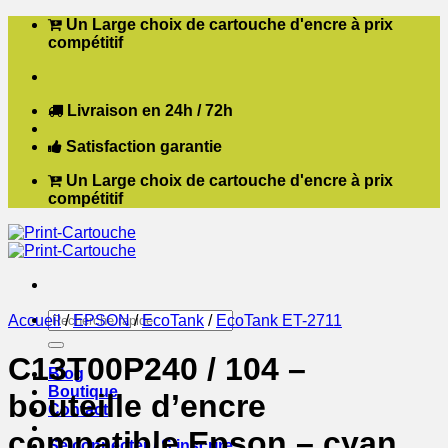
Passer
Un Large choix de cartouche d'encre à prix
au
compétitif
contenu
Livraison en 24h / 72h
Satisfaction garantie
Un Large choix de cartouche d'encre à prix
compétitif
Recherche
Accueil
/
EPSON
/
EcoTank
/
EcoTank ET-2711
pour :
C13T00P240 / 104 –
Blog
Boutique
bouteille d’encre
Contact
compatible Epson – cyan
Se connecter / S’inscrire