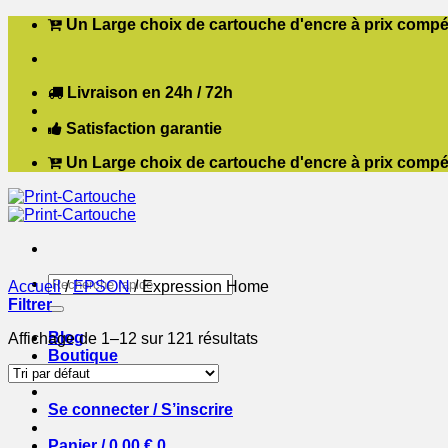
Passer
Un Large choix de cartouche d'encre à prix compét
au
contenu
Livraison en 24h / 72h
Satisfaction garantie
Un Large choix de cartouche d'encre à prix compét
Recherche
Accueil
/
EPSON
/
Expression Home
pour :
Filtrer
Blog
Affichage de 1–12 sur 121 résultats
Boutique
Contact
Se connecter / S’inscrire
Panier /
0,00
€
0