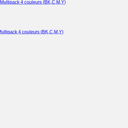
ltipack 4 couleurs (BK,C,M,Y)