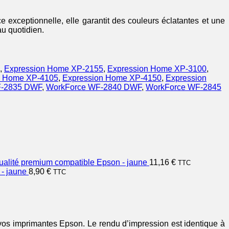
exceptionnelle, elle garantit des couleurs éclatantes et une
au quotidien.
,
Expression Home XP-2155
,
Expression Home XP-3100
,
n Home XP-4105
,
Expression Home XP-4150
,
Expression
F-2835 DWF
,
WorkForce WF-2840 DWF
,
WorkForce WF-2845
alité premium compatible Epson - jaune
11,16
€
TTC
- jaune
8,90
€
TTC
 vos imprimantes Epson. Le rendu d’impression est identique à