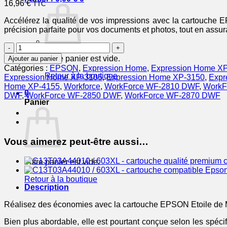
16,96
€
TTC
Accélérez la qualité de vos impressions avec la cartouche E
précision parfaite pour vos documents et photos, tout en assura
quantité
de
Votre panier est vide.
Ajouter au panier
EPSON
Catégories :
EPSON
,
Expression Home
,
Expression Home X
Cartouche
Retour à la boutique
Expression Home XP-3105
,
Expression Home XP-3150
,
Expr
Etoile
Home XP-4155
,
Workforce
,
WorkForce WF-2810 DWF
,
WorkF
de
0
DWF
,
WorkForce WF-2850 DWF
,
WorkForce WF-2870 DWF
Mer
Panier
603XL
Encre
Jaune
4ml
Vous aimerez peut-être aussi…
Votre panier est vide.
Retour à la boutique
Description
Réalisez des économies avec la cartouche EPSON Etoile de 
Bien plus abordable, elle est pourtant conçue selon les spéc