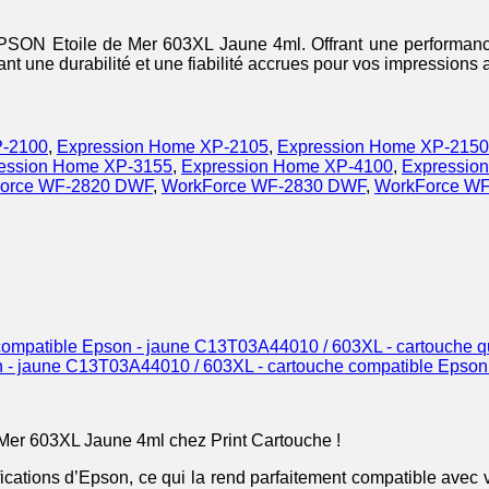
PSON Etoile de Mer 603XL Jaune 4ml. Offrant une performance 
nt une durabilité et une fiabilité accrues pour vos impressions 
P-2100
,
Expression Home XP-2105
,
Expression Home XP-2150
ession Home XP-3155
,
Expression Home XP-4100
,
Expressio
orce WF-2820 DWF
,
WorkForce WF-2830 DWF
,
WorkForce W
C13T03A44010 / 603XL - cartouche qu
C13T03A44010 / 603XL - cartouche compatible Epson 
Mer 603XL Jaune 4ml chez Print Cartouche !
ifications d’Epson, ce qui la rend parfaitement compatible avec