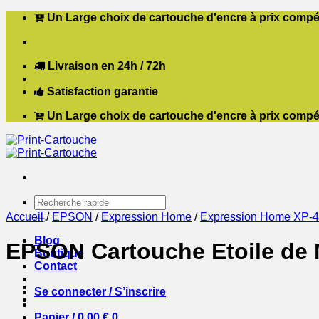
Passer
Un Large choix de cartouche d'encre à prix compét
au
contenu
Livraison en 24h / 72h
Satisfaction garantie
Un Large choix de cartouche d'encre à prix compét
Recherche
pour :
Accueil
/
EPSON
/
Expression Home
/
Expression Home XP-
Blog
EPSON Cartouche Etoile de 
Boutique
Contact
Se connecter / S’inscrire
Panier /
0,00
€
0