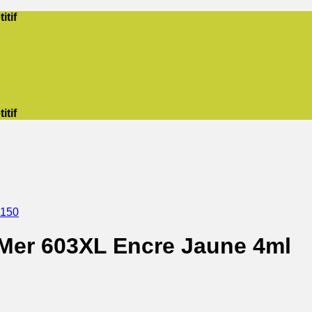
itif
itif
4150
Mer 603XL Encre Jaune 4ml