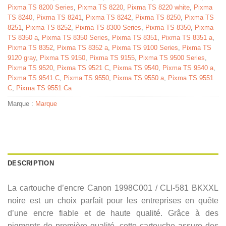
Pixma TS 8200 Series
,
Pixma TS 8220
,
Pixma TS 8220 white
,
Pixma
TS 8240
,
Pixma TS 8241
,
Pixma TS 8242
,
Pixma TS 8250
,
Pixma TS
8251
,
Pixma TS 8252
,
Pixma TS 8300 Series
,
Pixma TS 8350
,
Pixma
TS 8350 a
,
Pixma TS 8350 Series
,
Pixma TS 8351
,
Pixma TS 8351 a
,
Pixma TS 8352
,
Pixma TS 8352 a
,
Pixma TS 9100 Series
,
Pixma TS
9120 gray
,
Pixma TS 9150
,
Pixma TS 9155
,
Pixma TS 9500 Series
,
Pixma TS 9520
,
Pixma TS 9521 C
,
Pixma TS 9540
,
Pixma TS 9540 a
,
Pixma TS 9541 C
,
Pixma TS 9550
,
Pixma TS 9550 a
,
Pixma TS 9551
C
,
Pixma TS 9551 Ca
Marque :
Marque
DESCRIPTION
La cartouche d’encre Canon 1998C001 / CLI-581 BKXXL
noire est un choix parfait pour les entreprises en quête
d’une encre fiable et de haute qualité. Grâce à des
pigments de première qualité, cette cartouche assure des