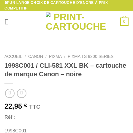
UN LARGE CHOIX DE CARTOUCHE D'ENCRE À PRIX
Passer
COMPÉTITIF
au
contenu
0
ACCUEIL
/
CANON
/
PIXMA
/
PIXMA TS 6200 SERIES
1998C001 / CLI-581 XXL BK – cartouche
de marque Canon – noire
22,95
€
TTC
Réf :
1998C001