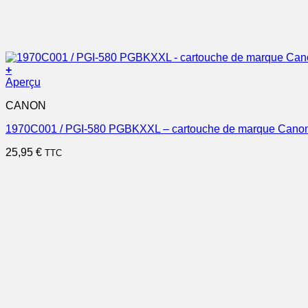
+
Aperçu
CANON
1970C001 / PGI-580 PGBKXXL – cartouche de marque Canon
25,95
€
TTC