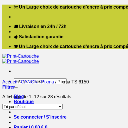
Passer
Un Large choix de cartouche d'encre à prix compét
au
contenu
Livraison en 24h / 72h
Satisfaction garantie
Un Large choix de cartouche d'encre à prix compét
Recherche
Accueil
/
CANON
/
Pixma
/
Pixma TS 6150
pour :
Filtrer
Blog
Affichage de 1–12 sur 28 résultats
Boutique
Contact
Se connecter / S’inscrire
Panier /
0,00
€
0