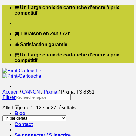
Passer
Un Large choix de cartouche d'encre à prix
au
compétitif
contenu
Livraison en 24h / 72h
Satisfaction garantie
Un Large choix de cartouche d'encre à prix
compétitif
Accueil
/
CANON
/
Pixma
/
Pixma TS 8351
Recherche
Filtrer
pour :
Affichage de 1–12 sur 27 résultats
Blog
Boutique
Contact
Se connecter / S’inscrire