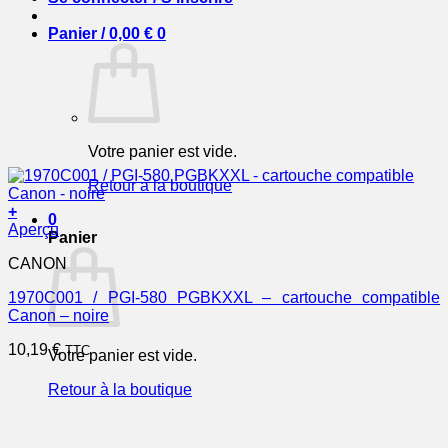
Panier /
0,00
€
0
Votre panier est vide.
Retour à la boutique
+
0
Aperçu
Panier
CANON
1970C001 / PGI-580 PGBKXXL – cartouche compatible
Canon – noire
10,19
€
TTC
Votre panier est vide.
Retour à la boutique