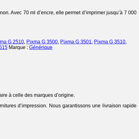
non. Avec 70 ml d’encre, elle permet d’imprimer jusqu’à 7 000
xma G 2510
,
Pixma G 3500
,
Pixma G 3501
,
Pixma G 3510
,
515
Marque :
Générique
aire à celle des marques d’origine.
rnitures d’impression. Nous garantissons une livraison rapide