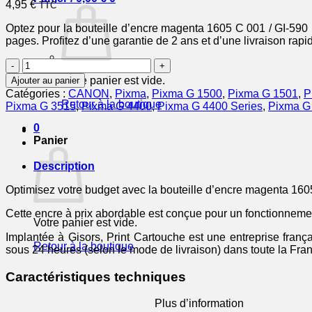
4,95
€
TTC
Optez pour la bouteille d’encre magenta 1605 C 001 / GI-590 
pages. Profitez d’une garantie de 2 ans et d’une livraison rap
quantité
de
Votre panier est vide.
Ajouter au panier
1605C001
Catégories :
CANON
,
Pixma
,
Pixma G 1500
,
Pixma G 1501
,
P
/
Retour à la boutique
Pixma G 3515
,
Pixma G 4400
,
Pixma G 4400 Series
,
Pixma G
GI-
590
0
M
Panier
-
bouteille
Description
d'encre
compatible
Optimisez votre budget avec la bouteille d’encre magenta 16
Canon
Cette encre à prix abordable est conçue pour un fonctionnement
-
Votre panier est vide.
magenta
Implantée à Gisors, Print Cartouche est une entreprise franç
Retour à la boutique
sous 24 heures (selon le mode de livraison) dans toute la Fra
Caractéristiques techniques
Plus d’information