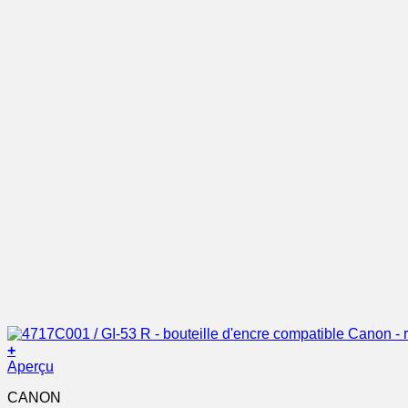
+
Aperçu
CANON