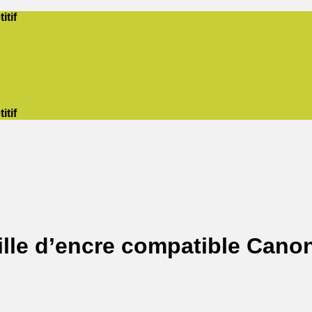
itif
itif
ille d’encre compatible Cano