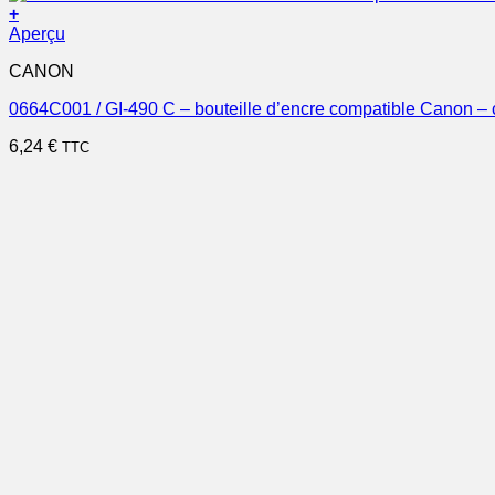
+
Aperçu
CANON
0664C001 / GI-490 C – bouteille d’encre compatible Canon –
6,24
€
TTC