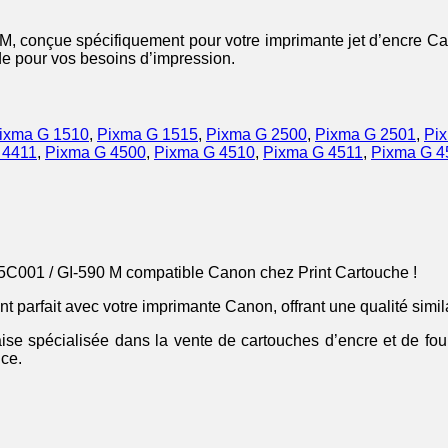
M, conçue spécifiquement pour votre imprimante jet d’encre Ca
ide pour vos besoins d’impression.
ixma G 1510
,
Pixma G 1515
,
Pixma G 2500
,
Pixma G 2501
,
Pi
 4411
,
Pixma G 4500
,
Pixma G 4510
,
Pixma G 4511
,
Pixma G 4
05C001 / GI-590 M compatible Canon chez Print Cartouche !
 parfait avec votre imprimante Canon, offrant une qualité simil
aise spécialisée dans la vente de cartouches d’encre et de fou
nce.