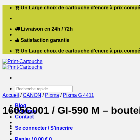
Passer
Un Large choix de cartouche d'encre à prix compét
au
contenu
Livraison en 24h / 72h
Satisfaction garantie
Un Large choix de cartouche d'encre à prix compét
Recherche
pour :
Accueil
/
CANON
/
Pixma
/
Pixma G 4411
Blog
1605C001 / GI-590 M – boute
Boutique
Contact
Se connecter / S’inscrire
Panier /
0,00
€
0