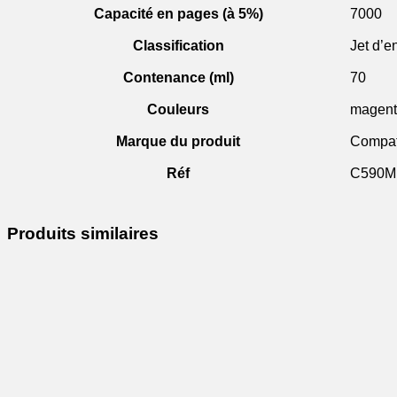
Capacité en pages (à 5%)
7000
Classification
Jet d’e
Contenance (ml)
70
Couleurs
magen
Marque du produit
Compat
Réf
C590M
Produits similaires