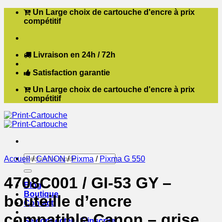
Passer
Un Large choix de cartouche d'encre à prix
au
compétitif
contenu
Livraison en 24h / 72h
Satisfaction garantie
Un Large choix de cartouche d'encre à prix
compétitif
Recherche
Accueil
/
CANON
/
Pixma
/
Pixma G 550
pour :
4708C001 / GI-53 GY –
Blog
Boutique
bouteille d’encre
Contact
compatible Canon – grise
Se connecter / S’inscrire