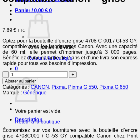
Panier /
0,00
€
0
7,89
€
TTC
Optez pour la bouteille d’encre grise 4708 C 001 / GI-53 GY,
compatible avec les imprimantes Canon. Avec une capacité
Votre panier est vide.
de 60 ml, elle permet d’imprimer jusqu’à 3 000 pages.
Bénéficiez d’une garantie de 2 ans et d’une livraison express
Retour à la boutique
rapide pour tous vos besoins d’impression.
0
quantité
Panier
de
Ajouter au panier
4708C001
Catégories :
CANON
,
Pixma
,
Pixma G 550
,
Pixma G 650
/
Marque :
Générique
GI-
53
GY
Votre panier est vide.
-
bouteille
Description
Retour à la boutique
d'encre
compatible
Économisez sur vos fournitures avec la bouteille d’encre
Canon
grise 4708C001 / GI-53 GY compatible Canon chez Print