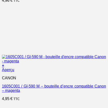
4,96
€
TTC
+
Aperçu
CANON
1605C001 / GI-590 M – bouteille d’encre compatible Canon
– magenta
4,95
€
TTC