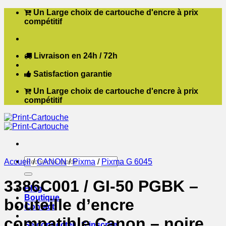
Passer
Un Large choix de cartouche d'encre à prix
au
compétitif
contenu
Livraison en 24h / 72h
Satisfaction garantie
Un Large choix de cartouche d'encre à prix
compétitif
Recherche
Accueil
/
CANON
/
Pixma
/
Pixma G 6045
pour :
3386C001 / GI-50 PGBK –
Blog
Boutique
bouteille d’encre
Contact
compatible Canon – noire
Se connecter / S’inscrire