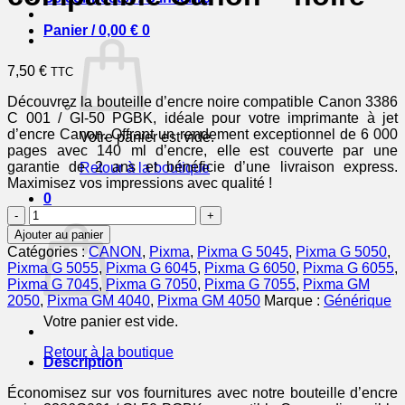
Panier /
0,00
€
0
7,50
€
TTC
Découvrez la bouteille d’encre noire compatible Canon 3386
C 001 / GI-50 PGBK, idéale pour votre imprimante à jet
d’encre Canon. Offrant un rendement exceptionnel de 6 000
Votre panier est vide.
pages avec 140 ml d’encre, elle est couverte par une
garantie de 2 ans et bénéficie d’une livraison express.
Retour à la boutique
Maximisez vos impressions avec qualité !
0
quantité
Panier
de
Ajouter au panier
3386C001
Catégories :
CANON
,
Pixma
,
Pixma G 5045
,
Pixma G 5050
,
/
Pixma G 5055
,
Pixma G 6045
,
Pixma G 6050
,
Pixma G 6055
,
GI-
Pixma G 7045
,
Pixma G 7050
,
Pixma G 7055
,
Pixma GM
50
2050
,
Pixma GM 4040
,
Pixma GM 4050
Marque :
Générique
PGBK
Votre panier est vide.
-
bouteille
Retour à la boutique
d'encre
Description
compatible
Canon
Économisez sur vos fournitures avec notre bouteille d’encre