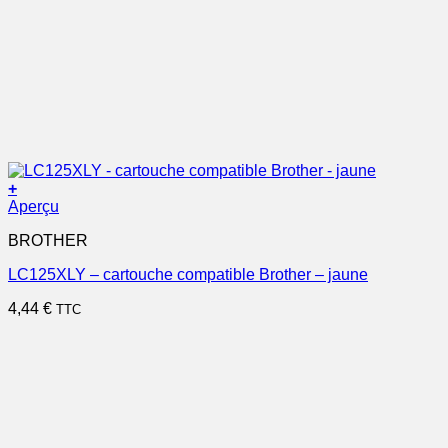
+
Aperçu
BROTHER
LC125XLY – cartouche compatible Brother – jaune
4,44
€
TTC