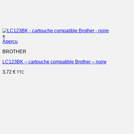
+
Aperçu
BROTHER
LC123BK – cartouche compatible Brother – noire
3,72
€
TTC