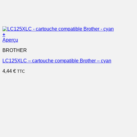
+
Aperçu
BROTHER
LC125XLC – cartouche compatible Brother – cyan
4,44
€
TTC