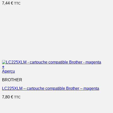
7,44
€
TTC
+
Aperçu
BROTHER
LC225XLM – cartouche compatible Brother – magenta
7,80
€
TTC