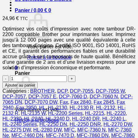
Panier /
0,00
€
0
24,96
€
TTC
Optimisez vos coûts d’impression avec notre tambour DR-
2200 compatible Brother pour imprimantes laser. Imprimez
jusqu’à 12 000 pages avec une qualité équivalente à celle
des tambours d’origine. Certifié ISO 9001, ISO 14001, RoHS
Votre panier est vide.
et CE, il garantit des performances fiables et une durabilité
accrue grâce à ses composants de haute qualité. Bénéficiez
Retour à la boutique
d’une garantie de 2 ans et d’une livraison express pour une
solution d’impression économique et performante.
0
Panier
quantité
de
Ajouter au panier
DR2200
Catégories :
BROTHER
,
DCP
,
DCP-7055
,
DCP-7055 W
,
-
DCP-7057
,
DCP-7057 E
,
DCP-7060 D
,
DCP-7060 N
,
DCP-
tambour
7065 DN
,
DCP-7070 DW
,
Fax
,
Fax 2840
,
Fax 2845
,
Fax
compatible
2940
,
Fax 2950
,
HL
,
HL-2130
,
HL-2130 R
,
HL-2132
,
HL-
Votre panier est vide.
Brother
2132 R
,
HL-2135 W
,
HL-2200 Series
,
HL-2215
,
HL-2220
,
HL-2230
,
HL-2240
,
HL-2240 D
,
HL-2240 DR
,
HL-2240 L
,
Retour à la boutique
HL-2240 Series
,
HL-2250 DN
,
HL-2250 DNR
,
HL-2270 DW
,
HL-2275 DW
,
HL-2280 DW
,
MFC
,
MFC-7360 N
,
MFC-7360
Ne
,
MFC-7460 DN
,
MFC-7470 D
,
MFC-7860 DN
,
MFC-7860