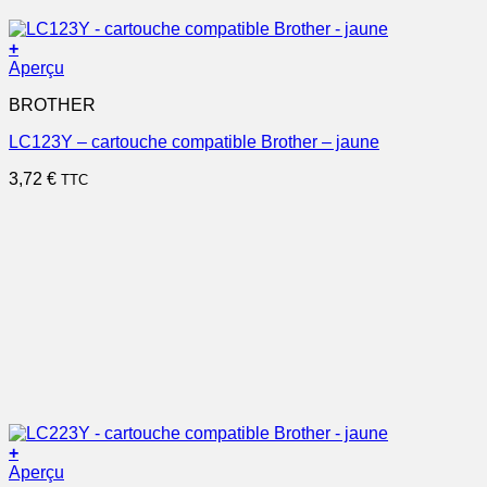
+
Aperçu
BROTHER
LC123Y – cartouche compatible Brother – jaune
3,72
€
TTC
+
Aperçu