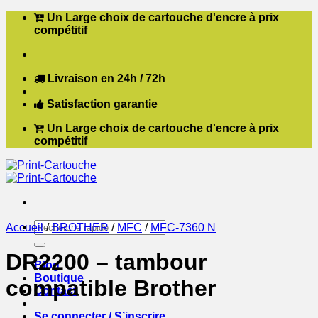
Passer
Un Large choix de cartouche d'encre à prix
au
compétitif
contenu
Livraison en 24h / 72h
Satisfaction garantie
Un Large choix de cartouche d'encre à prix
compétitif
Recherche
Accueil
/
BROTHER
/
MFC
/
MFC-7360 N
pour :
DR2200 – tambour
Blog
Boutique
compatible Brother
Contact
Se connecter / S’inscrire