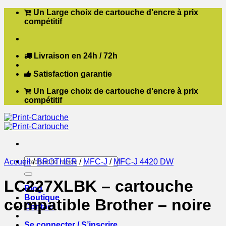
Passer
Un Large choix de cartouche d'encre à prix
au
compétitif
contenu
Livraison en 24h / 72h
Satisfaction garantie
Un Large choix de cartouche d'encre à prix
compétitif
Recherche
Accueil
/
BROTHER
/
MFC-J
/
MFC-J 4420 DW
pour :
LC227XLBK – cartouche
Blog
Boutique
compatible Brother – noire
Contact
Se connecter / S’inscrire