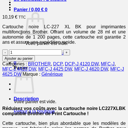
Panier /
0,00
€
0
10,19
€
TTC
Cartouche noire LC-227 XL BK pour imprimantes
multifonctions Brother. Offrant un volume de 28 ml et une
autonomie de 1 200 pages, cette cartouche est garantie 2
ans et assure une expédition rapide.
Votre panier est vide.
quantité
Retour à la boutique
de
Ajouter au panier
LC227XLBK
0
Catégories :
BROTHER
,
DCP
,
DCP-J 4120 DW
,
MFC-J
,
-
Panier
MFC-J 4420 DW
,
MFC-J 4425 DW
,
MFC-J 4620 DW
,
MFC-J
cartouche
4625 DW
Marque :
Générique
compatible
Brother
-
noire
Description
Votre panier est vide.
Réduisez vos coûts avec la cartouche noire LC227XLBK
Retour à la boutique
compatible Brother de Print Cartouche !
Cette cartouche, bien plus abordable que les modèles de