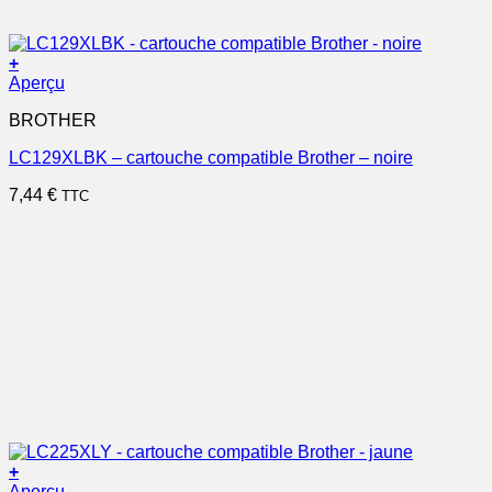
+
Aperçu
BROTHER
LC129XLBK – cartouche compatible Brother – noire
7,44
€
TTC
+
Aperçu