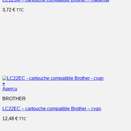
3,72
€
TTC
+
Aperçu
BROTHER
LC22EC – cartouche compatible Brother – cyan
12,48
€
TTC