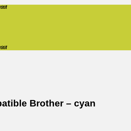
itif
itif
tible Brother – cyan