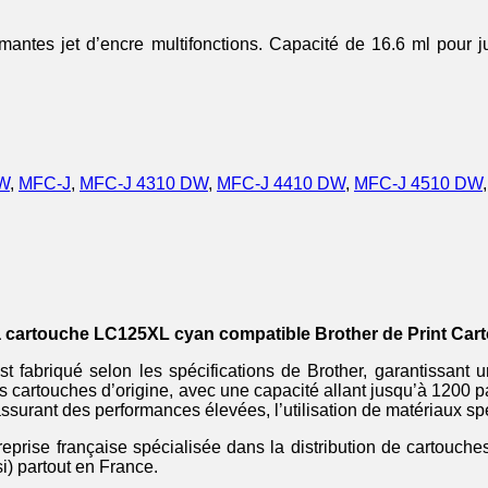
ntes jet d’encre multifonctions. Capacité de 16.6 ml pour j
 W
,
MFC-J
,
MFC-J 4310 DW
,
MFC-J 4410 DW
,
MFC-J 4510 DW
la cartouche LC125XL cyan compatible Brother de Print Cart
fabriqué selon les spécifications de Brother, garantissant u
es cartouches d’origine, avec une capacité allant jusqu’à 1200
surant des performances élevées, l’utilisation de matériaux sp
eprise française spécialisée dans la distribution de cartouch
i) partout en France.