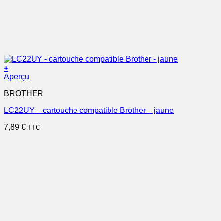
+
Aperçu
BROTHER
LC22UY – cartouche compatible Brother – jaune
7,89
€
TTC