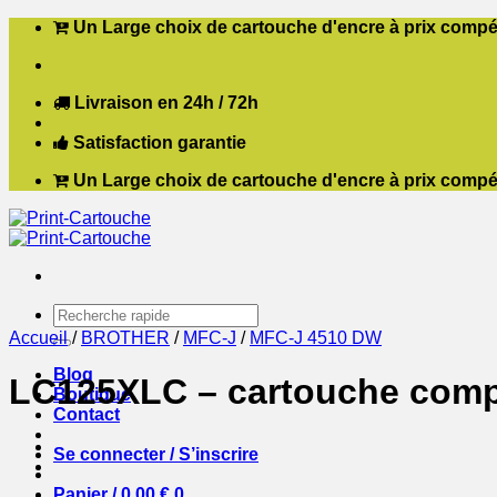
Passer
Un Large choix de cartouche d'encre à prix compét
au
contenu
Livraison en 24h / 72h
Satisfaction garantie
Un Large choix de cartouche d'encre à prix compét
Recherche
pour :
Accueil
/
BROTHER
/
MFC-J
/
MFC-J 4510 DW
Blog
LC125XLC – cartouche compa
Boutique
Contact
Se connecter / S’inscrire
Panier /
0,00
€
0