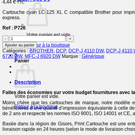
4,44
€
TTC
Cartouche cyan LC-125 XL C compatible Brother pour imprima
express.
Ref : P726
Votre panier est vide.
quantité
de
Retour à la boutique
Ajouter au panier
LC125XLC
Catégories :
BROTHER
,
DCP
,
DCP-J 4110 DW
,
DCP-J 4110
-
0
6720 DW
,
MFC-J 6920 DW
Marque :
Générique
cartouche
Panier
compatible
Brother
-
cyan
Description
Faites des économies sur votre budget fournitures avec 
Votre panier est vide.
Moins chère que les cartouches de marque, notre modèle est 
Retour à la boutique
bénéficierez d’une qualité d’impression équivalente à celle d
de 2 ans et respecte les normes ISO 9001, ISO 14001 et CE, as
Basée dans la région de Gisors, Print Cartouche est une entr
livraison rapide en 24 heures (selon le mode de livraison chois