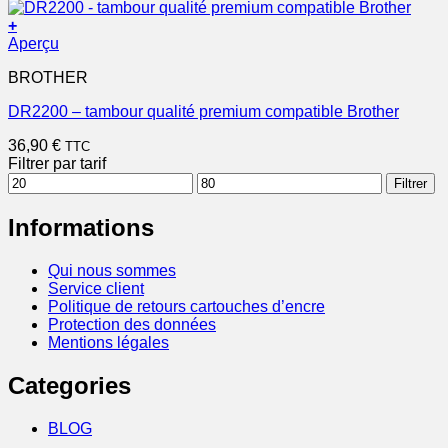
+
Aperçu
BROTHER
DR2200 – tambour qualité premium compatible Brother
36,90
€
TTC
Filtrer par tarif
Prix
Prix
Filtrer
min
max
Informations
Qui nous sommes
Service client
Politique de retours cartouches d’encre
Protection des données
Mentions légales
Categories
BLOG