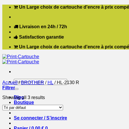
Passer
Un Large choix de cartouche d'encre à prix compét
au
contenu
Livraison en 24h / 72h
Satisfaction garantie
Un Large choix de cartouche d'encre à prix compét
Recherche
Accueil
/
BROTHER
/
HL
/
HL-2130 R
pour :
Filtrer
Blog
Showing all 3 results
Boutique
Contact
Se connecter / S’inscrire
Panier /
0,00
€
0