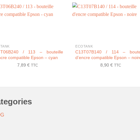
+
TANK
ECOTANK
T06B240 / 113 – bouteille
C13T07B140 / 114 – boutei
ncre compatible Epson – cyan
d’encre compatible Epson – noir
7,89
€
8,90
€
TTC
TTC
tegories
OG