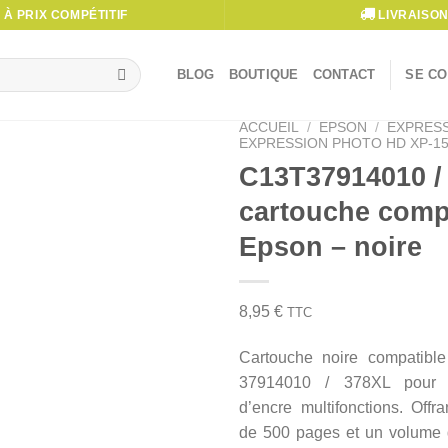
À PRIX COMPÉTITIF
LIVRAISON
BLOG
BOUTIQUE
CONTACT
SE CO
ACCUEIL
/
EPSON
/
EXPRES
EXPRESSION PHOTO HD XP-15
C13T37914010 /
cartouche comp
Epson – noire
8,95
€
TTC
Cartouche noire compatib
37914010 / 378XL pour i
d’encre multifonctions. Off
de 500 pages et un volume d