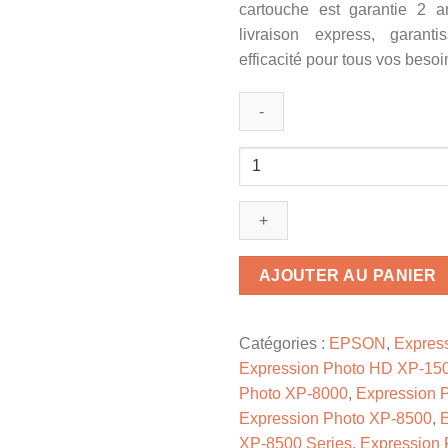
cartouche est garantie 2 a
livraison express, garanti
efficacité pour tous vos beso
quantité
de
C13T37914010
/
378XL
-
AJOUTER AU PANIER
cartouche
compatible
Epson
Catégories :
EPSON
,
Expres
-
Expression Photo HD XP-15
noire
Photo XP-8000
,
Expression 
Expression Photo XP-8500
,
E
XP-8500 Series
,
Expression