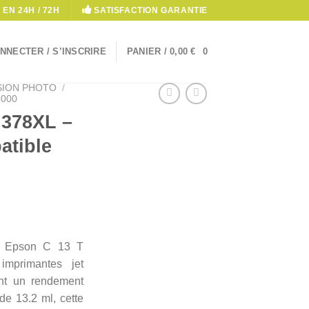
 EN 24H / 72H
SATISFACTION GARANTIE
NNECTER / S’INSCRIRE
PANIER /
0,00
€
0
SION PHOTO
/
000
 378XL –
atible
le Epson C 13 T
mprimantes jet
rant un rendement
e 13.2 ml, cette