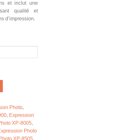
ns et inclut une
ssant qualité et
ins d’impression.
sion Photo
,
000
,
Expression
Photo XP-8005
,
xpression Photo
 Photo XP-8505
,