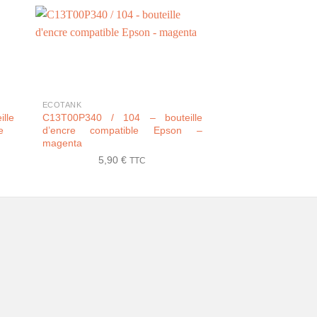
+
+
ECOTANK
ECOTANK
lle
C13T00P340 / 104 – bouteille
C13T07B540 / 11
e
d’encre compatible Epson –
d’encre compatible
magenta
8,90
€
5,90
€
TTC