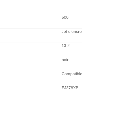
500
Jet d’encre
13.2
noir
Compatible
EJ378XB