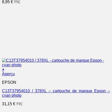
8,95
€
TTC
+
Aperçu
EPSON
C13T37954010 / 378XL – cartouche de marque Epson –
cyan photo
31,15
€
TTC