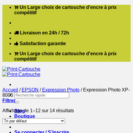
Passer
Un Large choix de cartouche d'encre à prix
au
compétitif
contenu
Livraison en 24h / 72h
Satisfaction garantie
Un Large choix de cartouche d'encre à prix
compétitif
Accueil
/
EPSON
/
Expression Photo
/
Expression Photo XP-
Recherche
8005
pour :
Filtrer
Affichage de 1–12 sur 14 résultats
Blog
Boutique
Contact
Se connecter / S’inscrire