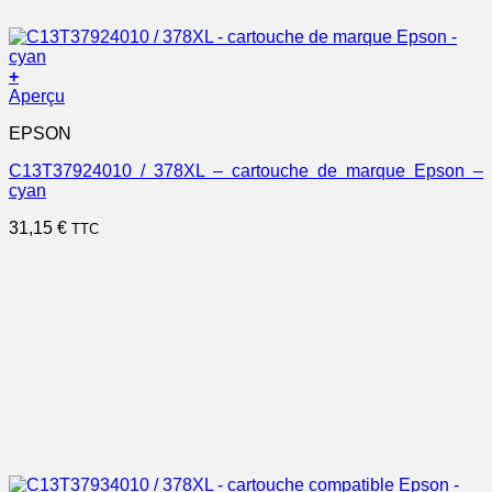
+
Aperçu
EPSON
C13T37924010 / 378XL – cartouche de marque Epson –
cyan
31,15
€
TTC