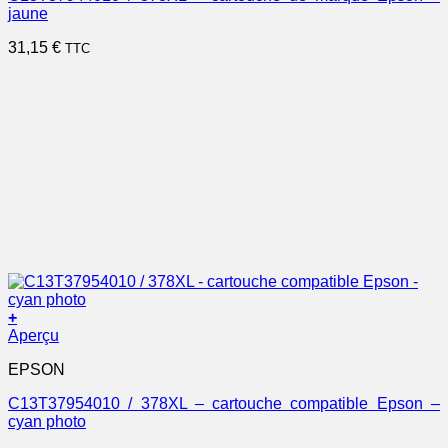
jaune
31,15
€
TTC
+
Aperçu
EPSON
C13T37954010 / 378XL – cartouche compatible Epson –
cyan photo