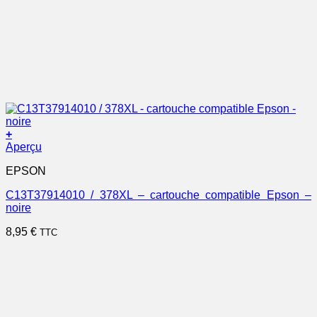
+
Aperçu
EPSON
C13T37914010 / 378XL – cartouche compatible Epson –
noire
8,95
€
TTC