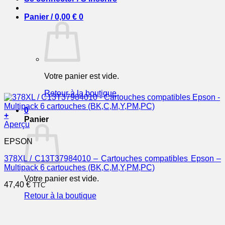
Panier /
0,00
€
0
Votre panier est vide.
Retour à la boutique
0
+
Panier
Aperçu
EPSON
378XL / C13T37984010 – Cartouches compatibles Epson –
Multipack 6 cartouches (BK,C,M,Y,PM,PC)
Votre panier est vide.
47,40
€
TTC
Retour à la boutique