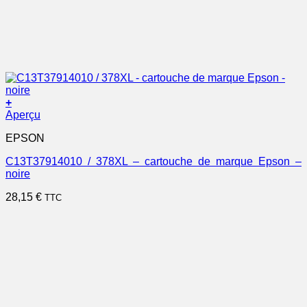
+
Aperçu
EPSON
C13T37914010 / 378XL – cartouche de marque Epson –
noire
28,15
€
TTC