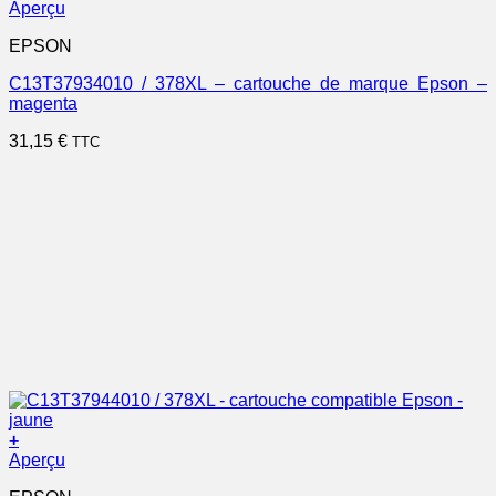
Aperçu
EPSON
C13T37934010 / 378XL – cartouche de marque Epson –
magenta
31,15
€
TTC
+
Aperçu