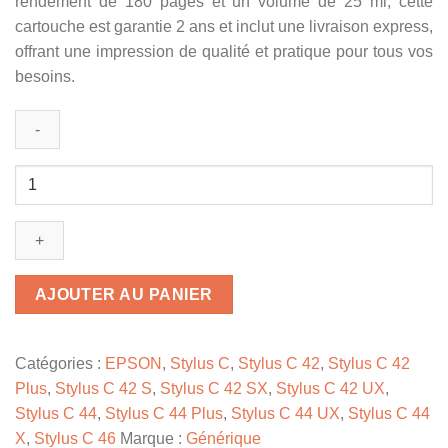
rendement de 180 pages et un volume de 25 ml, cette
cartouche est garantie 2 ans et inclut une livraison express,
offrant une impression de qualité et pratique pour tous vos
besoins.
quantité
de
C13T03704010
/
T037
-
AJOUTER AU PANIER
cartouche
compatible
Epson
Catégories :
EPSON
,
Stylus C
,
Stylus C 42
,
Stylus C 42
-
Plus
,
Stylus C 42 S
,
Stylus C 42 SX
,
Stylus C 42 UX
,
multicouleur
Stylus C 44
,
Stylus C 44 Plus
,
Stylus C 44 UX
,
Stylus C 44
X
,
Stylus C 46
Marque :
Générique