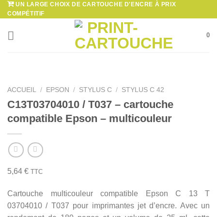
UN LARGE CHOIX DE CARTOUCHE D'ENCRE À PRIX
Passer
COMPÉTITIF
au
contenu
0
ACCUEIL
/
EPSON
/
STYLUS C
/
STYLUS C 42
C13T03704010 / T037 – cartouche
compatible Epson – multicouleur
5,64
€
TTC
Cartouche multicouleur compatible Epson C 13 T
03704010 / T037 pour imprimantes jet d’encre. Avec un