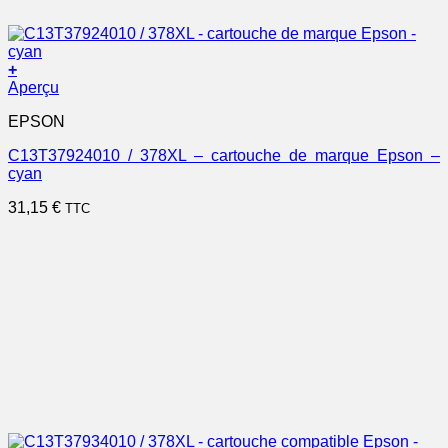
+
Aperçu
EPSON
C13T37924010 / 378XL – cartouche de marque Epson –
cyan
31,15
€
TTC