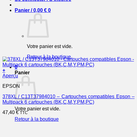
Panier /
0,00
€
0
Votre panier est vide.
Retour à la boutique
0
+
Panier
Aperçu
EPSON
378XL / C13T37984010 – Cartouches compatibles Epson –
Multipack 6 cartouches (BK,C,M,Y,PM,PC)
Votre panier est vide.
47,40
€
TTC
Retour à la boutique