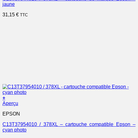
jaune
31,15
€
TTC
+
Aperçu
EPSON
C13T37954010 / 378XL – cartouche compatible Epson –
cyan photo