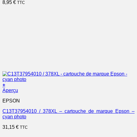
8,95
€
TTC
+
Aperçu
EPSON
C13T37954010 / 378XL – cartouche de marque Epson –
cyan photo
31,15
€
TTC