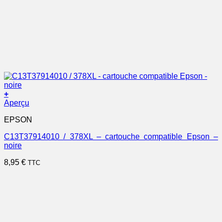
+
Aperçu
EPSON
C13T37914010 / 378XL – cartouche compatible Epson –
noire
8,95
€
TTC