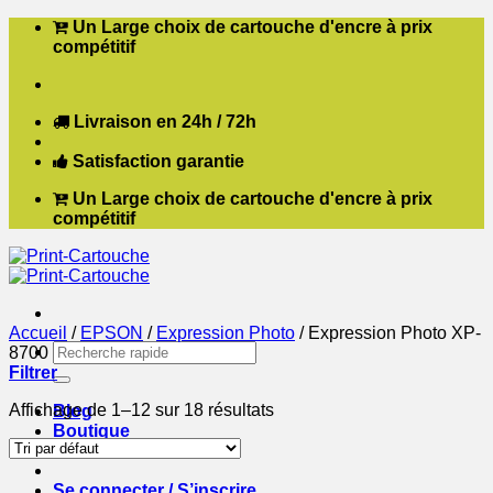
Passer
Un Large choix de cartouche d'encre à prix
au
compétitif
contenu
Livraison en 24h / 72h
Satisfaction garantie
Un Large choix de cartouche d'encre à prix
compétitif
Accueil
/
EPSON
/
Expression Photo
/
Expression Photo XP-
Recherche
8700
pour :
Filtrer
Affichage de 1–12 sur 18 résultats
Blog
Boutique
Contact
Se connecter / S’inscrire