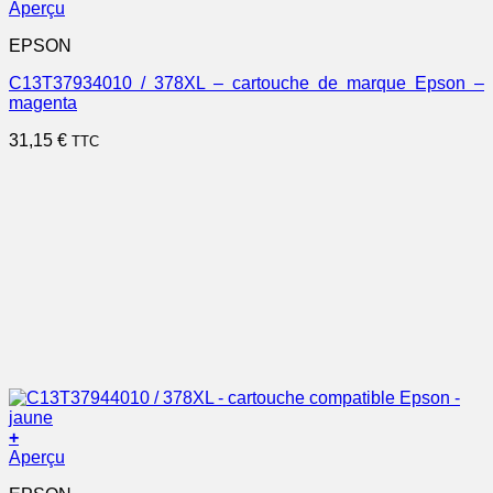
Aperçu
EPSON
C13T37934010 / 378XL – cartouche de marque Epson –
magenta
31,15
€
TTC
+
Aperçu