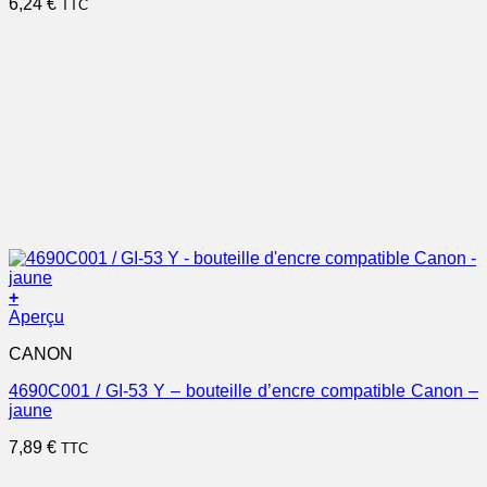
6,24
€
TTC
+
Aperçu
CANON
4690C001 / GI-53 Y – bouteille d’encre compatible Canon –
jaune
7,89
€
TTC