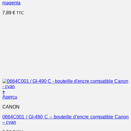
magenta
7,89
€
TTC
+
Aperçu
CANON
0664C001 / GI-490 C – bouteille d’encre compatible Canon
– cyan