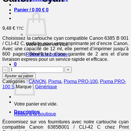
Panier /
0,00
€
0
9,48
€
TTC
Choisissez la cartouche cyan compatible Canon 6385 B 001
/ CLI-42 C, parfaite pour votre imprimante jet d’encre Canon.
Votre panier est vide.
Avec une capacité de 12 ml, elle permet d’imprimer jusqu’à
600 pages. Bénéficiez d’une garantie de 2 ans et d’une
Retour à la boutique
livraison express pour un service rapide et efficace.
0
quantité
Panier
de
Ajouter au panier
6385B001
Catégories :
CANON
,
Pixma
,
Pixma PRO-100
,
Pixma PRO-
/
100 S
Marque :
Générique
CLI-
42
C
Votre panier est vide.
-
cartouche
Description
Retour à la boutique
compatible
Canon
Économisez sur vos fournitures avec notre cartouche cyan
-
compatible Canon 6385B001 / CLI-42 C chez Print