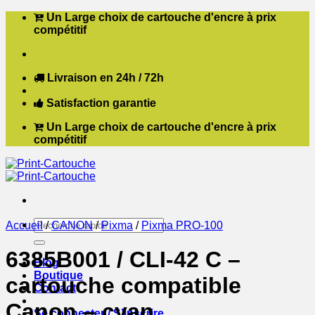
Passer
Un Large choix de cartouche d'encre à prix
au
compétitif
contenu
Livraison en 24h / 72h
Satisfaction garantie
Un Large choix de cartouche d'encre à prix
compétitif
Recherche
Accueil
/
CANON
/
Pixma
/
Pixma PRO-100
pour :
6385B001 / CLI-42 C –
Blog
Boutique
cartouche compatible
Contact
Canon – cyan
Se connecter / S’inscrire