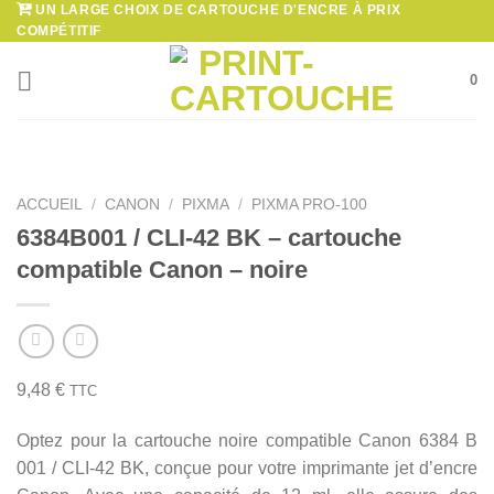
UN LARGE CHOIX DE CARTOUCHE D'ENCRE À PRIX
Passer
COMPÉTITIF
au
contenu
0
ACCUEIL
/
CANON
/
PIXMA
/
PIXMA PRO-100
6384B001 / CLI-42 BK – cartouche
compatible Canon – noire
9,48
€
TTC
Optez pour la cartouche noire compatible Canon 6384 B
001 / CLI-42 BK, conçue pour votre imprimante jet d’encre