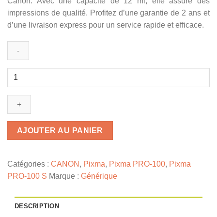
Canon. Avec une capacité de 12 ml, elle assure des
impressions de qualité. Profitez d’une garantie de 2 ans et
d’une livraison express pour un service rapide et efficace.
quantité
de
6384B001
/
CLI-
42
AJOUTER AU PANIER
BK
-
cartouche
Catégories :
CANON
,
Pixma
,
Pixma PRO-100
,
Pixma
compatible
PRO-100 S
Marque :
Générique
Canon
-
DESCRIPTION
noire