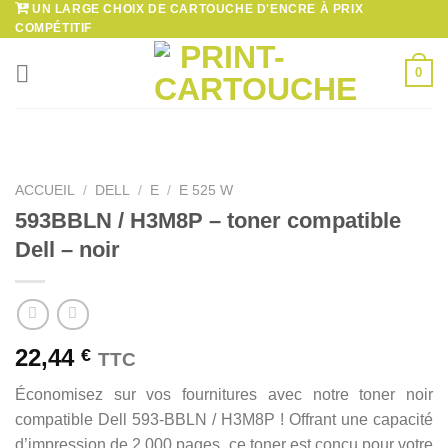
UN LARGE CHOIX DE CARTOUCHE D'ENCRE À PRIX
Passer
COMPÉTITIF
au
contenu
0
ACCUEIL
/
DELL
/
E
/
E 525 W
593BBLN / H3M8P – toner compatible
Dell – noir
22,44
€
TTC
Économisez sur vos fournitures avec notre toner noir
compatible Dell 593-BBLN / H3M8P ! Offrant une capacité
d’impression de 2 000 pages, ce toner est conçu pour votre