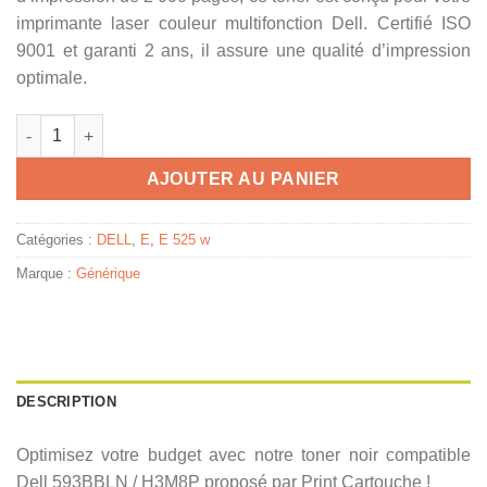
imprimante laser couleur multifonction Dell. Certifié ISO
9001 et garanti 2 ans, il assure une qualité d’impression
optimale.
quantité de 593BBLN / H3M8P - toner compatible Dell - noir
AJOUTER AU PANIER
Catégories :
DELL
,
E
,
E 525 w
Marque :
Générique
DESCRIPTION
Optimisez votre budget avec notre toner noir compatible
Dell 593BBLN / H3M8P proposé par Print Cartouche !