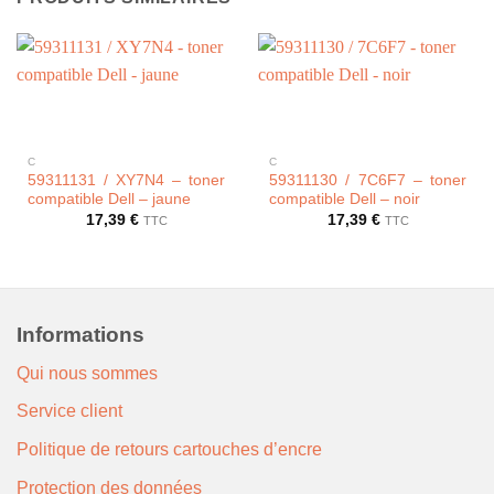
C
C
59311131 / XY7N4 – toner
59311130 / 7C6F7 – toner
compatible Dell – jaune
compatible Dell – noir
17,39
€
17,39
€
TTC
TTC
Informations
Qui nous sommes
Service client
Politique de retours cartouches d’encre
Protection des données