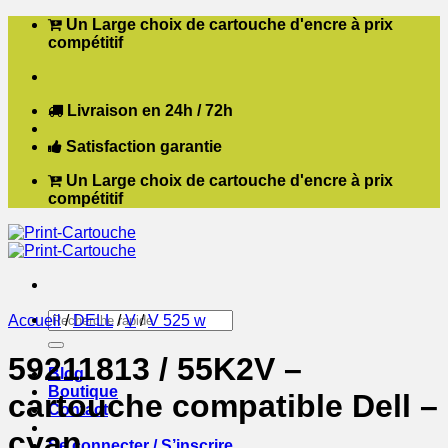
Passer
Un Large choix de cartouche d'encre à prix
au
compétitif
contenu
Livraison en 24h / 72h
Satisfaction garantie
Un Large choix de cartouche d'encre à prix
compétitif
Recherche
Accueil
/
DELL
/
V
/
V 525 w
pour :
59211813 / 55K2V –
Blog
Boutique
cartouche compatible Dell –
Contact
cyan
Se connecter / S’inscrire