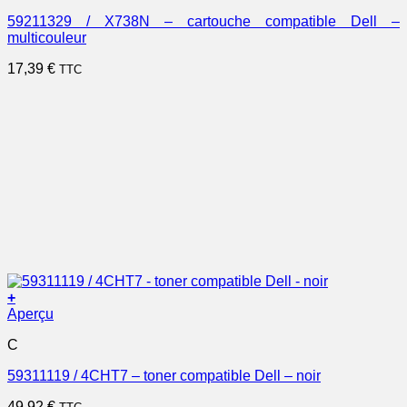
59211329 / X738N – cartouche compatible Dell –
multicouleur
17,39
€
TTC
+
Aperçu
C
59311119 / 4CHT7 – toner compatible Dell – noir
49,92
€