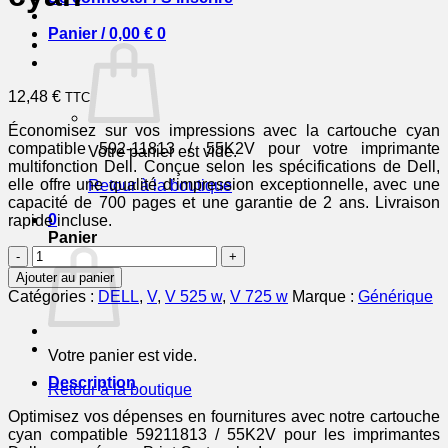
Panier /
0,00
€
0
12,48
€
TTC
Économisez sur vos impressions avec la cartouche cyan
compatible 592-11813 / 55K2V pour votre imprimante
Votre panier est vide.
multifonction Dell. Conçue selon les spécifications de Dell,
elle offre une qualité d’impression exceptionnelle, avec une
Retour à la boutique
capacité de 700 pages et une garantie de 2 ans. Livraison
0
rapide incluse.
Panier
quantité
de
Ajouter au panier
59211813
Catégories :
DELL
,
V
,
V 525 w
,
V 725 w
Marque :
Générique
/
55K2V
-
Votre panier est vide.
cartouche
compatible
Description
Retour à la boutique
Dell
-
Optimisez vos dépenses en fournitures avec notre cartouche
cyan
cyan compatible 59211813 / 55K2V pour les imprimantes