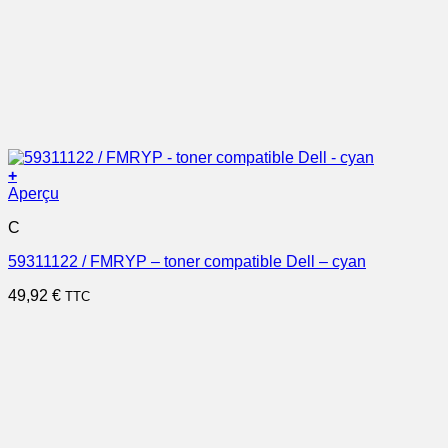
+
Aperçu
C
59311122 / FMRYP – toner compatible Dell – cyan
49,92
€
TTC