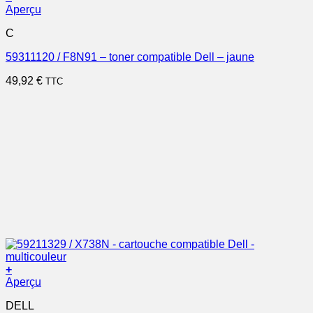
Aperçu
C
59311120 / F8N91 – toner compatible Dell – jaune
49,92
€
TTC
+
Aperçu
DELL