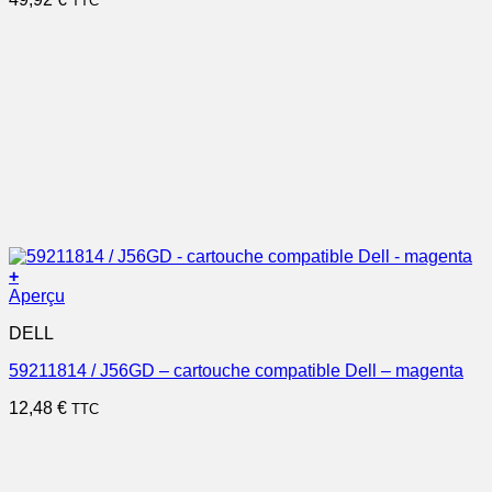
TTC
+
Aperçu
DELL
59211814 / J56GD – cartouche compatible Dell – magenta
12,48
€
TTC