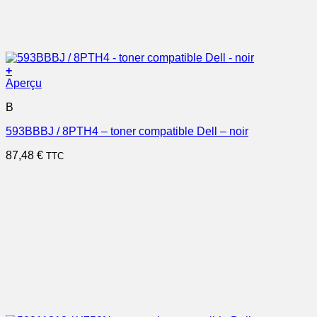
+
Aperçu
B
593BBBJ / 8PTH4 – toner compatible Dell – noir
87,48
€
TTC