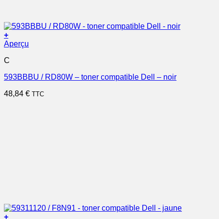
+
Aperçu
C
593BBBU / RD80W – toner compatible Dell – noir
48,84
€
TTC
+