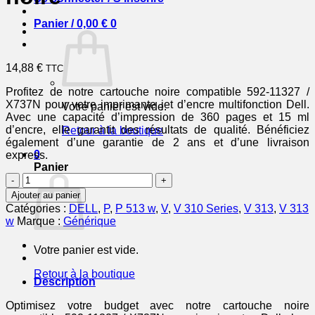
Panier /
0,00
€
0
14,88
€
TTC
Profitez de notre cartouche noire compatible 592-11327 /
X737N pour votre imprimante jet d’encre multifonction Dell.
Votre panier est vide.
Avec une capacité d’impression de 360 pages et 15 ml
d’encre, elle garantit des résultats de qualité. Bénéficiez
Retour à la boutique
également d’une garantie de 2 ans et d’une livraison
0
express.
Panier
quantité
de
Ajouter au panier
59211327
Catégories :
DELL
,
P
,
P 513 w
,
V
,
V 310 Series
,
V 313
,
V 313
/
w
Marque :
Générique
X737N
-
Votre panier est vide.
cartouche
compatible
Retour à la boutique
Dell
Description
-
noire
Optimisez votre budget avec notre cartouche noire