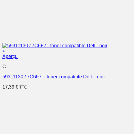
+
Aperçu
C
59311130 / 7C6F7 – toner compatible Dell – noir
17,39
€
TTC