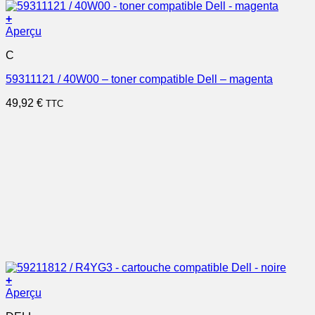
+
Aperçu
C
59311121 / 40W00 – toner compatible Dell – magenta
49,92
€
TTC
+
Aperçu