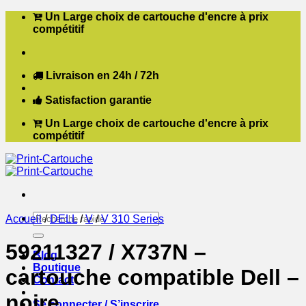
Passer
Un Large choix de cartouche d'encre à prix
au
compétitif
contenu
Livraison en 24h / 72h
Satisfaction garantie
Un Large choix de cartouche d'encre à prix
compétitif
Recherche
Accueil
/
DELL
/
V
/
V 310 Series
pour :
59211327 / X737N –
Blog
Boutique
cartouche compatible Dell –
Contact
noire
Se connecter / S’inscrire