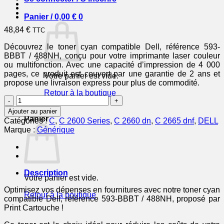
Panier /
0,00
€
0
48,84
€
TTC
Découvrez le toner cyan compatible Dell, référence 593-
BBBT / 488NH, conçu pour votre imprimante laser couleur
ou multifonction. Avec une capacité d’impression de 4 000
pages, ce produit est couvert par une garantie de 2 ans et
Votre panier est vide.
propose une livraison express pour plus de commodité.
Retour à la boutique
quantité
de
0
Ajouter au panier
593BBBT
Panier
Catégories :
C
,
C 2600 Series
,
C 2660 dn
,
C 2665 dnf
,
DELL
/
Marque :
Générique
488NH
-
toner
compatible
Dell
Description
Votre panier est vide.
-
cyan
Optimisez vos dépenses en fournitures avec notre toner cyan
Retour à la boutique
compatible Dell, référence 593-BBBT / 488NH, proposé par
Print Cartouche !