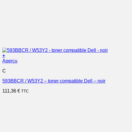
+
Aperçu
C
593BBCR / W53Y2 – toner compatible Dell – noir
111,36
€
TTC