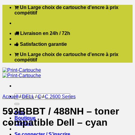
Passer
Un Large choix de cartouche d'encre à prix
au
compétitif
contenu
Livraison en 24h / 72h
Satisfaction garantie
Un Large choix de cartouche d'encre à prix
compétitif
Recherche
Accueil
/
DELL
/
C
/
C 2600 Series
pour :
593BBBT / 488NH – toner
Blog
Boutique
compatible Dell – cyan
Contact
Se connecter / S’inscrire