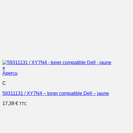
+
Aperçu
C
59311131 / XY7N4 – toner compatible Dell – jaune
17,39
€
TTC