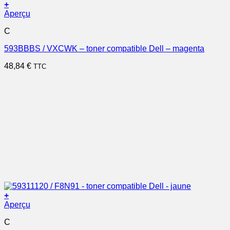
+
Aperçu
C
593BBBS / VXCWK – toner compatible Dell – magenta
48,84
€
TTC
+
Aperçu
C