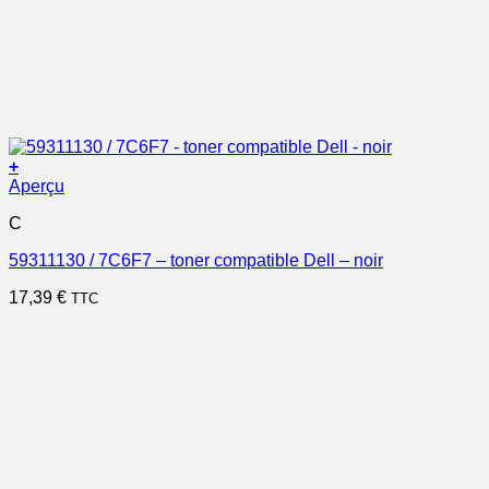
+
Aperçu
C
59311130 / 7C6F7 – toner compatible Dell – noir
17,39
€
TTC