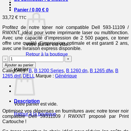
Panier /
0,00
€
0
33,72
€
TTC
Profitez de notre toner noir compatible Dell 593-11109 /
RWXNT, idéal pour votre imprimante laser ou multifonction.
Avec une capacité d’impression de 2 500 pages, ce toner
offre une qualité d’impression optimale et est garanti 2 ans,
Votre panier est vide.
avec une livraison express disponible.
Retour à la boutique
quantité
de
0
Ajouter au panier
59311109
Panier
Catégories :
B
,
B 1200 Series
,
B 1260 dn
,
B 1265 dfw
,
B
/
1265 dnf
,
DELL
Marque :
Générique
RWXNT
-
toner
compatible
Dell
Description
Votre panier est vide.
-
noir
Optimisez vos dépenses en fournitures avec notre toner noir
Retour à la boutique
compatible Dell 59311109 / RWXNT proposé par Print
Cartouche !