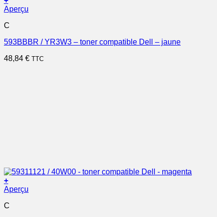
+
Aperçu
C
593BBBR / YR3W3 – toner compatible Dell – jaune
48,84
€
TTC
+
Aperçu
C