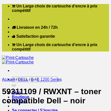
Passer
Un Large choix de cartouche d'encre à prix
au
compétitif
contenu
Livraison en 24h / 72h
Satisfaction garantie
Un Large choix de cartouche d'encre à prix
compétitif
Recherche
Accueil
/
DELL
/
B
/
B 1200 Series
pour :
59311109 / RWXNT – toner
Blog
Boutique
compatible Dell – noir
Contact
Se connecter / S’inscrire