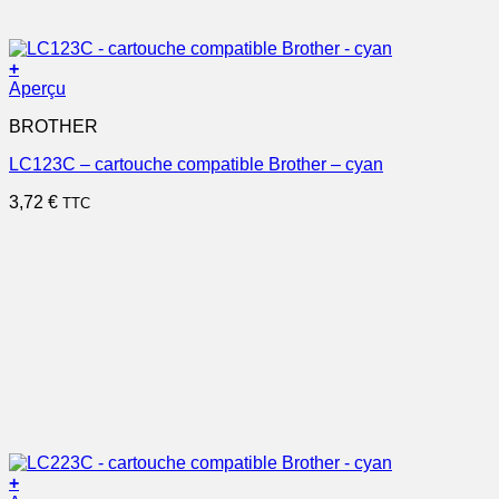
+
Aperçu
BROTHER
LC123C – cartouche compatible Brother – cyan
3,72
€
TTC
+