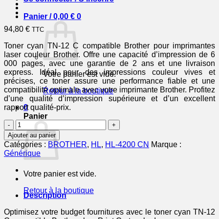
Panier /
0,00
€
0
94,80
€
TTC
Toner cyan TN-12 C compatible Brother pour imprimantes
laser couleur Brother. Offre une capacité d’impression de 6
000 pages, avec une garantie de 2 ans et une livraison
express. Idéal pour des impressions couleur vives et
Votre panier est vide.
précises, ce toner assure une performance fiable et une
compatibilité optimale avec votre imprimante Brother. Profitez
Retour à la boutique
d’une qualité d’impression supérieure et d’un excellent
rapport qualité-prix.
0
Panier
quantité
de
Ajouter au panier
TN12C
Catégories :
BROTHER
,
HL
,
HL-4200 CN
Marque :
-
Générique
toner
compatible
Votre panier est vide.
Brother
-
Retour à la boutique
cyan
Description
Optimisez votre budget fournitures avec le toner cyan TN-12