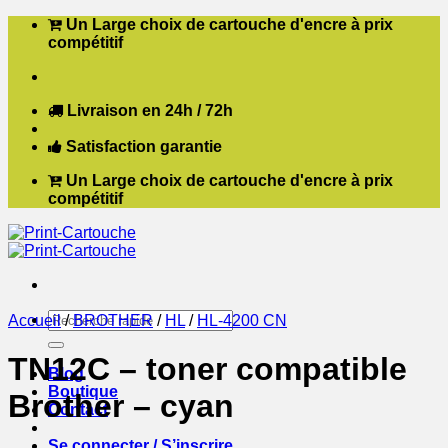
Passer
Un Large choix de cartouche d'encre à prix
au
compétitif
contenu
Livraison en 24h / 72h
Satisfaction garantie
Un Large choix de cartouche d'encre à prix
compétitif
Recherche
Accueil
/
BROTHER
/
HL
/
HL-4200 CN
pour :
TN12C – toner compatible
Blog
Boutique
Brother – cyan
Contact
Se connecter / S’inscrire