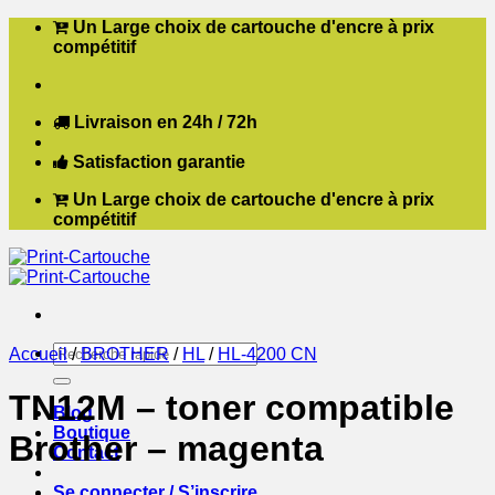
Passer
Un Large choix de cartouche d'encre à prix
au
compétitif
contenu
Livraison en 24h / 72h
Satisfaction garantie
Un Large choix de cartouche d'encre à prix
compétitif
Recherche
Accueil
/
BROTHER
/
HL
/
HL-4200 CN
pour :
TN12M – toner compatible
Blog
Boutique
Brother – magenta
Contact
Se connecter / S’inscrire