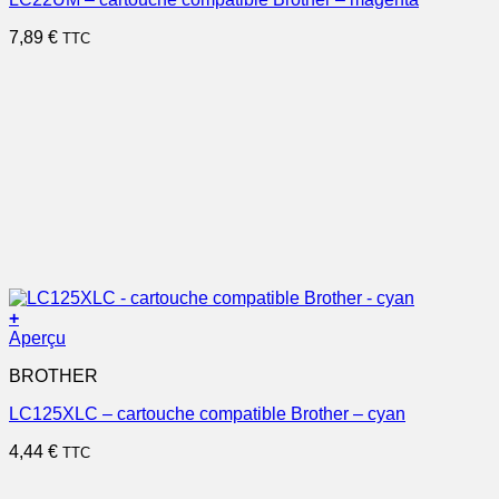
7,89
€
TTC
+
Aperçu
BROTHER
LC125XLC – cartouche compatible Brother – cyan
4,44
€
TTC