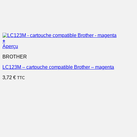
+
Aperçu
BROTHER
LC123M – cartouche compatible Brother – magenta
3,72
€
TTC