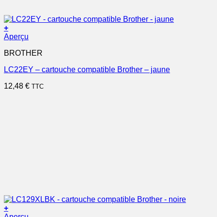
+
Aperçu
BROTHER
LC22EY – cartouche compatible Brother – jaune
12,48
€
TTC
+
Aperçu