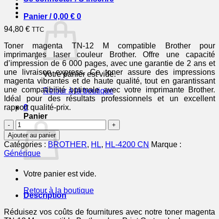
Panier /
0,00
€
0
94,80
€
TTC
Toner magenta TN-12 M compatible Brother pour
imprimantes laser couleur Brother. Offre une capacité
d’impression de 6 000 pages, avec une garantie de 2 ans et
une livraison express. Ce toner assure des impressions
Votre panier est vide.
magenta vibrantes et de haute qualité, tout en garantissant
une compatibilité optimale avec votre imprimante Brother.
Retour à la boutique
Idéal pour des résultats professionnels et un excellent
rapport qualité-prix.
0
Panier
quantité
de
Ajouter au panier
TN12M
Catégories :
BROTHER
,
HL
,
HL-4200 CN
Marque :
-
Générique
toner
compatible
Votre panier est vide.
Brother
-
Retour à la boutique
magenta
Description
Réduisez vos coûts de fournitures avec notre toner magenta