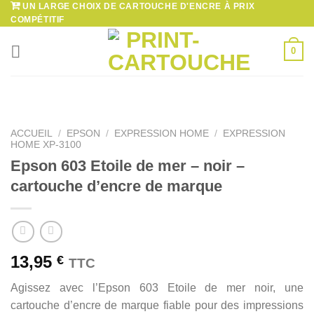
UN LARGE CHOIX DE CARTOUCHE D'ENCRE À PRIX
Passer
COMPÉTITIF
au
contenu
0
ACCUEIL
/
EPSON
/
EXPRESSION HOME
/
EXPRESSION
HOME XP-3100
Epson 603 Etoile de mer – noir –
cartouche d’encre de marque
13,95
€
TTC
Agissez avec l’Epson 603 Etoile de mer noir, une
cartouche d’encre de marque fiable pour des impressions