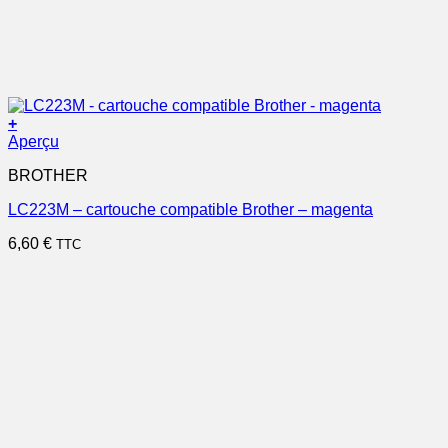
+
Aperçu
BROTHER
LC223M – cartouche compatible Brother – magenta
6,60
€
TTC