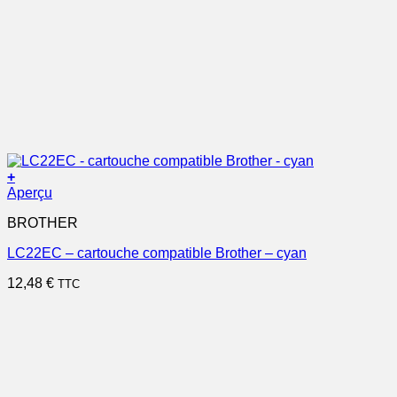
+
Aperçu
BROTHER
LC22EC – cartouche compatible Brother – cyan
12,48
€
TTC