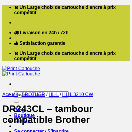
Passer
Un Large choix de cartouche d'encre à prix
au
compétitif
contenu
Livraison en 24h / 72h
Satisfaction garantie
Un Large choix de cartouche d'encre à prix
compétitif
Recherche
Accueil
/
BROTHER
/
HL-L
/
HL-L 3210 CW
pour :
DR243CL – tambour
Blog
Boutique
compatible Brother
Contact
Se connecter / S’inscrire