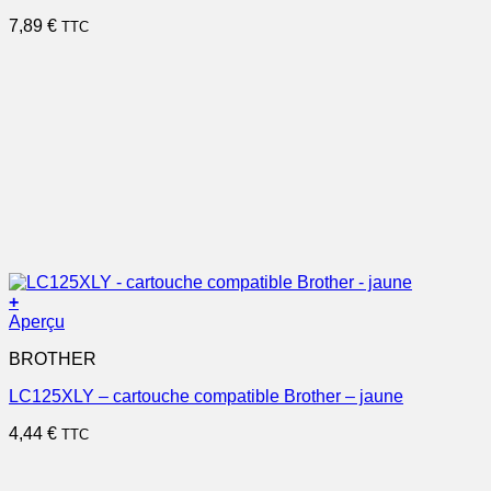
7,89
€
TTC
+
Aperçu
BROTHER
LC125XLY – cartouche compatible Brother – jaune
4,44
€
TTC