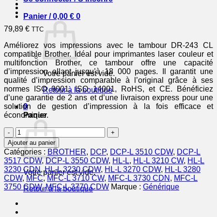
Panier /
0,00
€
0
79,89
€
TTC
Améliorez vos impressions avec le tambour DR-243 CL
compatible Brother. Idéal pour imprimantes laser couleur et
multifonction Brother, ce tambour offre une capacité
d’impression allant jusqu’à 18 000 pages. Il garantit une
Votre panier est vide.
qualité d’impression comparable à l’original grâce à ses
normes ISO 9001, ISO 14001, RoHS, et CE. Bénéficiez
Retour à la boutique
d’une garantie de 2 ans et d’une livraison express pour une
solution de gestion d’impression à la fois efficace et
0
économique.
Panier
quantité
de
Ajouter au panier
DR243CL
Catégories :
BROTHER
,
DCP
,
DCP-L 3510 CDW
,
DCP-L
-
3517 CDW
,
DCP-L 3550 CDW
,
HL-L
,
HL-L 3210 CW
,
HL-L
tambour
3230 CDN
,
HL-L 3230 CDW
,
HL-L 3270 CDW
,
HL-L 3280
Votre panier est vide.
compatible
CDW
,
MFC
,
MFC-L 3710 CW
,
MFC-L 3730 CDN
,
MFC-L
Brother
3750 CDW
,
MFC-L 3770 CDW
Marque :
Générique
Retour à la boutique