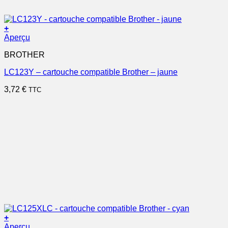
+
Aperçu
BROTHER
LC123Y – cartouche compatible Brother – jaune
3,72
€
TTC
+
Aperçu