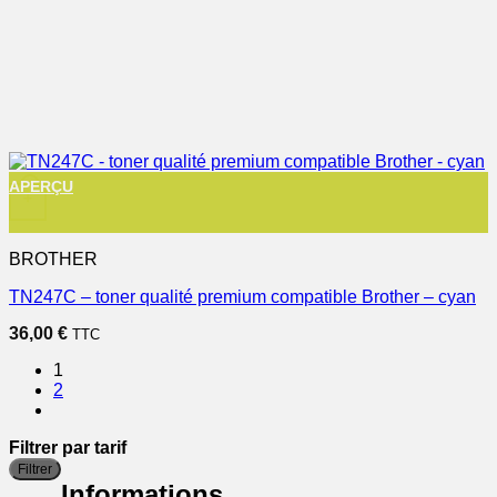
APERÇU
+
BROTHER
TN247C – toner qualité premium compatible Brother – cyan
36,00
€
TTC
1
2
Filtrer par tarif
P
P
Filtrer
m
m
Informations