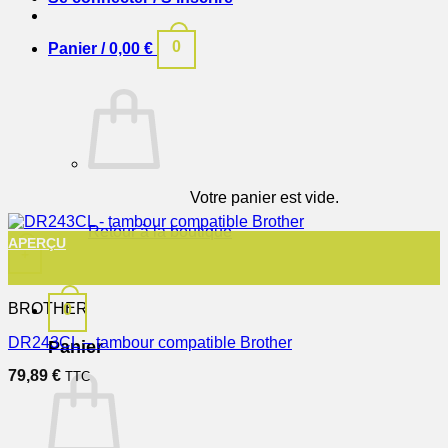
0
Panier /
0,00
€
Votre panier est vide.
Retour à la boutique
APERÇU
+
BROTHER
0
DR243CL – tambour compatible Brother
Panier
79,89
€
TTC