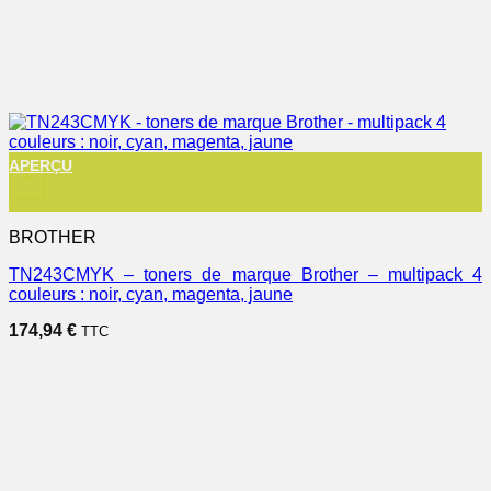
APERÇU
+
BROTHER
TN243CMYK – toners de marque Brother – multipack 4
couleurs : noir, cyan, magenta, jaune
174,94
€
TTC