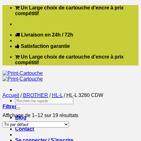
Passer
Un Large choix de cartouche d'encre à prix
au
compétitif
contenu
Livraison en 24h / 72h
Satisfaction garantie
Un Large choix de cartouche d'encre à prix
compétitif
Accueil
/
BROTHER
/
HL-L
/
HL-L 3280 CDW
Recherche
pour :
Filtrer
Affichage de 1–12 sur 19 résultats
Blog
Boutique
Contact
Se connecter / S’inscrire