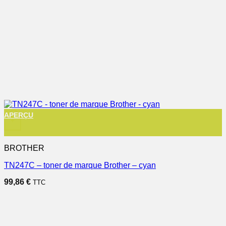
APERÇU
+
BROTHER
TN247C – toner de marque Brother – cyan
99,86
€
TTC