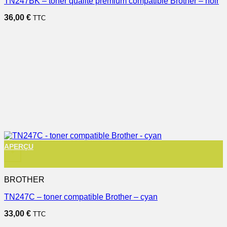
TN247BK – toner qualité premium compatible Brother – noir
36,00
€
TTC
APERÇU
+
BROTHER
TN247C – toner compatible Brother – cyan
33,00
€
TTC