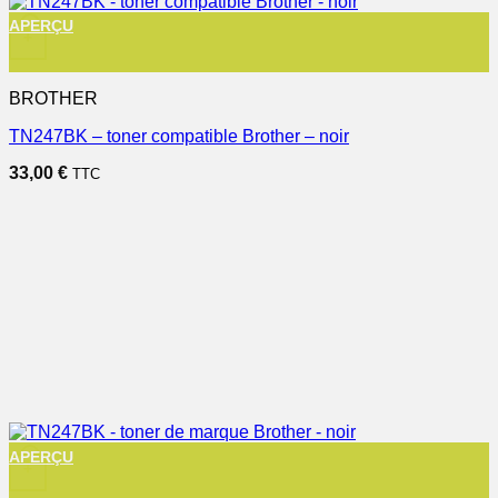
APERÇU
+
BROTHER
TN247BK – toner compatible Brother – noir
33,00
€
TTC
APERÇU
+