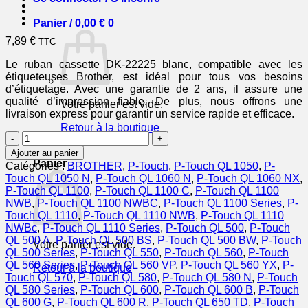
Panier /
0,00
€
0
7,89
€
TTC
Le ruban cassette DK-22225 blanc, compatible avec les
étiqueteuses Brother, est idéal pour tous vos besoins
d’étiquetage. Avec une garantie de 2 ans, il assure une
qualité d’impression fiable. De plus, nous offrons une
Votre panier est vide.
livraison express pour garantir un service rapide et efficace.
Retour à la boutique
quantité
de
0
Ajouter au panier
DK22225
Panier
Catégories :
BROTHER
,
P-Touch
,
P-Touch QL 1050
,
P-
-
Touch QL 1050 N
,
P-Touch QL 1060 N
,
P-Touch QL 1060 NX
,
ruban
P-Touch QL 1100
,
P-Touch QL 1100 C
,
P-Touch QL 1100
cassette
NWB
,
P-Touch QL 1100 NWBC
,
P-Touch QL 1100 Series
,
P-
compatible
Touch QL 1110
,
P-Touch QL 1110 NWB
,
P-Touch QL 1110
Brother
NWBc
,
P-Touch QL 1110 Series
,
P-Touch QL 500
,
P-Touch
-
QL 500 A
,
P-Touch QL 500 BS
,
P-Touch QL 500 BW
,
P-Touch
Votre panier est vide.
blanc
QL 500 Series
,
P-Touch QL 550
,
P-Touch QL 560
,
P-Touch
QL 560 Series
,
P-Touch QL 560 VP
,
P-Touch QL 560 YX
,
P-
Retour à la boutique
Touch QL 570
,
P-Touch QL 580
,
P-Touch QL 580 N
,
P-Touch
QL 580 Series
,
P-Touch QL 600
,
P-Touch QL 600 B
,
P-Touch
QL 600 G
,
P-Touch QL 600 R
,
P-Touch QL 650 TD
,
P-Touch