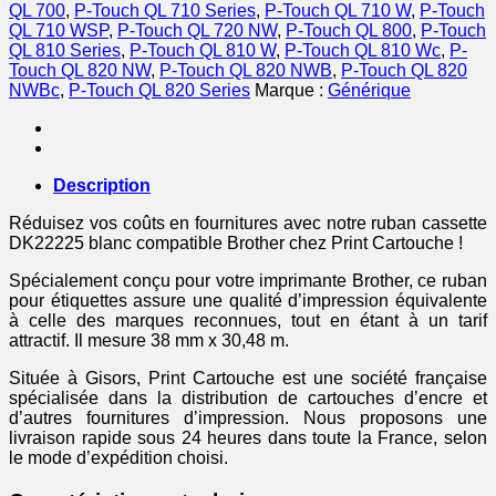
QL 700
,
P-Touch QL 710 Series
,
P-Touch QL 710 W
,
P-Touch
QL 710 WSP
,
P-Touch QL 720 NW
,
P-Touch QL 800
,
P-Touch
QL 810 Series
,
P-Touch QL 810 W
,
P-Touch QL 810 Wc
,
P-
Touch QL 820 NW
,
P-Touch QL 820 NWB
,
P-Touch QL 820
NWBc
,
P-Touch QL 820 Series
Marque :
Générique
Description
Réduisez vos coûts en fournitures avec notre ruban cassette
DK22225 blanc compatible Brother chez Print Cartouche !
Spécialement conçu pour votre imprimante Brother, ce ruban
pour étiquettes assure une qualité d’impression équivalente
à celle des marques reconnues, tout en étant à un tarif
attractif. Il mesure 38 mm x 30,48 m.
Située à Gisors, Print Cartouche est une société française
spécialisée dans la distribution de cartouches d’encre et
d’autres fournitures d’impression. Nous proposons une
livraison rapide sous 24 heures dans toute la France, selon
le mode d’expédition choisi.