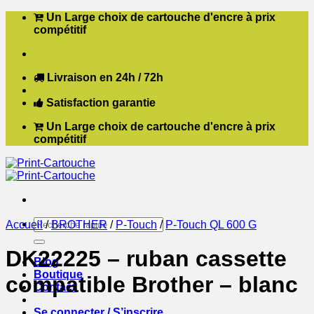
Passer
Un Large choix de cartouche d'encre à prix
au
compétitif
contenu
Livraison en 24h / 72h
Satisfaction garantie
Un Large choix de cartouche d'encre à prix
compétitif
Recherche
Accueil
/
BROTHER
/
P-Touch
/
P-Touch QL 600 G
pour :
DK22225 – ruban cassette
Blog
Boutique
compatible Brother – blanc
Contact
Se connecter / S’inscrire