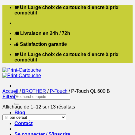
Passer
Un Large choix de cartouche d'encre à prix
au
compétitif
contenu
Livraison en 24h / 72h
Satisfaction garantie
Un Large choix de cartouche d'encre à prix
compétitif
Accueil
/
BROTHER
/
P-Touch
/
P-Touch QL 600 B
Recherche
Filtrer
pour :
Affichage de 1–12 sur 13 résultats
Blog
Boutique
Contact
Se connecter / S’inscrire