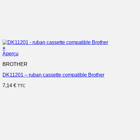
+
Aperçu
BROTHER
DK11201 – ruban cassette compatible Brother
7,14
€
TTC