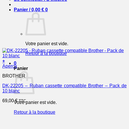
Panier /
0,00
€
0
Votre panier est vide.
Retour à la boutique
+
0
Aperçu
Panier
BROTHER
DK-22205 – Ruban cassette compatible Brother – Pack de
10 blanc
69,00
€
TTC
Votre panier est vide.
Retour à la boutique