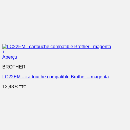
+
Aperçu
BROTHER
LC22EM – cartouche compatible Brother – magenta
12,48
€
TTC