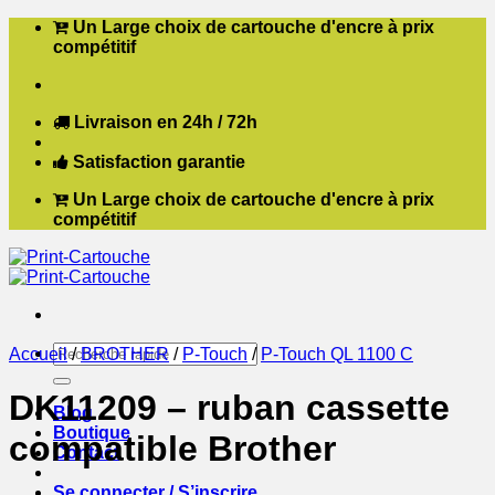
Passer
Un Large choix de cartouche d'encre à prix
au
compétitif
contenu
Livraison en 24h / 72h
Satisfaction garantie
Un Large choix de cartouche d'encre à prix
compétitif
Recherche
Accueil
/
BROTHER
/
P-Touch
/
P-Touch QL 1100 C
pour :
DK11209 – ruban cassette
Blog
Boutique
compatible Brother
Contact
Se connecter / S’inscrire