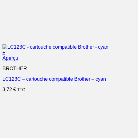
+
Aperçu
BROTHER
LC123C – cartouche compatible Brother – cyan
3,72
€
TTC