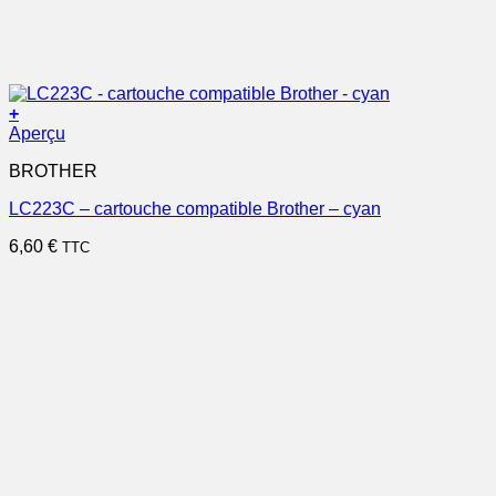
+
Aperçu
BROTHER
LC223C – cartouche compatible Brother – cyan
6,60
€
TTC