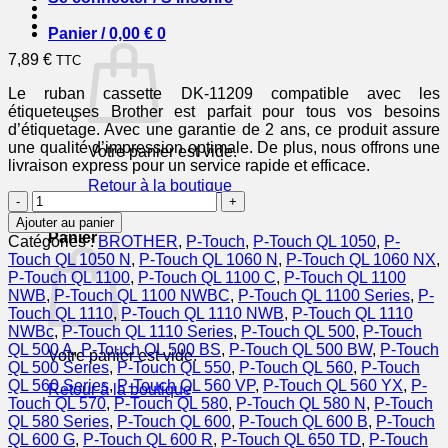
Panier /
0,00
€
0
7,89
€
TTC
Le ruban cassette DK-11209 compatible avec les
étiqueteuses Brother est parfait pour tous vos besoins
d’étiquetage. Avec une garantie de 2 ans, ce produit assure
une qualité d’impression optimale. De plus, nous offrons une
Votre panier est vide.
livraison express pour un service rapide et efficace.
Retour à la boutique
quantité
de
0
Ajouter au panier
DK11209
Panier
Catégories :
BROTHER
,
P-Touch
,
P-Touch QL 1050
,
P-
-
Touch QL 1050 N
,
P-Touch QL 1060 N
,
P-Touch QL 1060 NX
,
ruban
P-Touch QL 1100
,
P-Touch QL 1100 C
,
P-Touch QL 1100
cassette
NWB
,
P-Touch QL 1100 NWBC
,
P-Touch QL 1100 Series
,
P-
compatible
Touch QL 1110
,
P-Touch QL 1110 NWB
,
P-Touch QL 1110
Brother
NWBc
,
P-Touch QL 1110 Series
,
P-Touch QL 500
,
P-Touch
QL 500 A
,
P-Touch QL 500 BS
,
P-Touch QL 500 BW
,
P-Touch
Votre panier est vide.
QL 500 Series
,
P-Touch QL 550
,
P-Touch QL 560
,
P-Touch
QL 560 Series
,
P-Touch QL 560 VP
,
P-Touch QL 560 YX
,
P-
Retour à la boutique
Touch QL 570
,
P-Touch QL 580
,
P-Touch QL 580 N
,
P-Touch
QL 580 Series
,
P-Touch QL 600
,
P-Touch QL 600 B
,
P-Touch
QL 600 G
,
P-Touch QL 600 R
,
P-Touch QL 650 TD
,
P-Touch