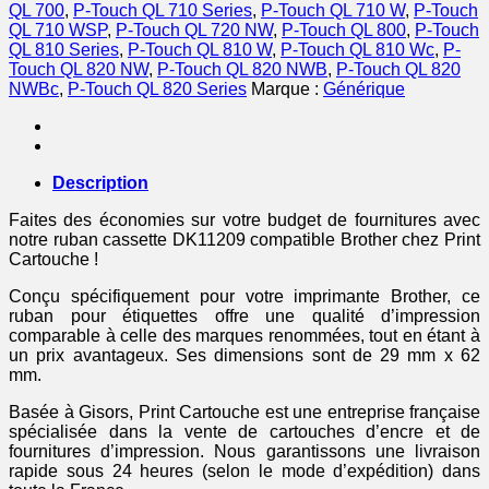
QL 700
,
P-Touch QL 710 Series
,
P-Touch QL 710 W
,
P-Touch
QL 710 WSP
,
P-Touch QL 720 NW
,
P-Touch QL 800
,
P-Touch
QL 810 Series
,
P-Touch QL 810 W
,
P-Touch QL 810 Wc
,
P-
Touch QL 820 NW
,
P-Touch QL 820 NWB
,
P-Touch QL 820
NWBc
,
P-Touch QL 820 Series
Marque :
Générique
Description
Faites des économies sur votre budget de fournitures avec
notre ruban cassette DK11209 compatible Brother chez Print
Cartouche !
Conçu spécifiquement pour votre imprimante Brother, ce
ruban pour étiquettes offre une qualité d’impression
comparable à celle des marques renommées, tout en étant à
un prix avantageux. Ses dimensions sont de 29 mm x 62
mm.
Basée à Gisors, Print Cartouche est une entreprise française
spécialisée dans la vente de cartouches d’encre et de
fournitures d’impression. Nous garantissons une livraison
rapide sous 24 heures (selon le mode d’expédition) dans