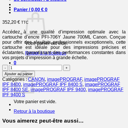
Panier /
0,00
€
0
352,20
€
TTC
Accédez à une qualité d’impression optimale avec la
cartouche d’encre PFI-706Y Jaune 700ML Canon. Conçue
pour offrir des résultats professionnels exceptionnels, cette
Votre panier est vide.
cartouche est idéale pour des impressions précises et
éclatantes, garantissant des performances constantes dans
Retour à la boutique
vos projets d’impression à grande échelle.
0
quantité
Panier
de
Ajouter au panier
CANON
Catégories :
CANON
,
imagePROGRAF
,
imagePROGRAF
Cartouche
IPF 8400
,
imagePROGRAF IPF 8400 S
,
imagePROGRAF
Encre
IPF 8400 SE
,
imagePROGRAF IPF 9400
,
imagePROGRAF
PFI-
IPF 9400 S
706Y
Votre panier est vide.
Jaune
700ML
Retour à la boutique
Vous aimerez peut-être aussi…