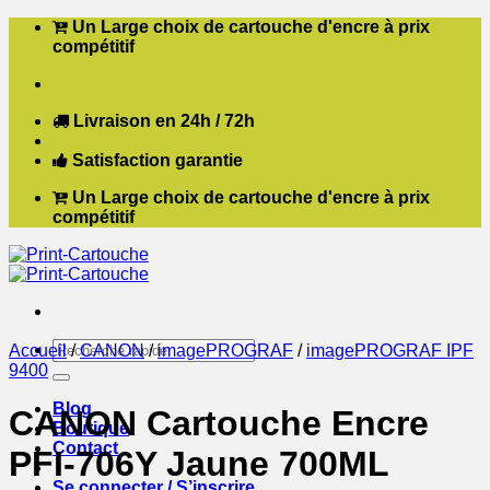
Passer
Un Large choix de cartouche d'encre à prix
au
compétitif
contenu
Livraison en 24h / 72h
Satisfaction garantie
Un Large choix de cartouche d'encre à prix
compétitif
Recherche
Accueil
/
CANON
/
imagePROGRAF
/
imagePROGRAF IPF
pour :
9400
Blog
CANON Cartouche Encre
Boutique
Contact
PFI-706Y Jaune 700ML
Se connecter / S’inscrire