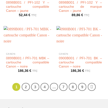
0898B001 / PFI-102 Y –
0898B001 / PFI-102 Y –
cartouche compatible
cartouche de marque
Canon – jaune
Canon – jaune
52,44
€
89,86
€
TTC
TTC
CANON
CANON
0899B001 / PFI-701 MBK –
0900B001 / PFI-701 BK –
cartouche compatible
cartouche compatible
Canon – noire
Canon – noire
186,36
€
186,36
€
TTC
TTC
1
2
3
4
…
7
8
9