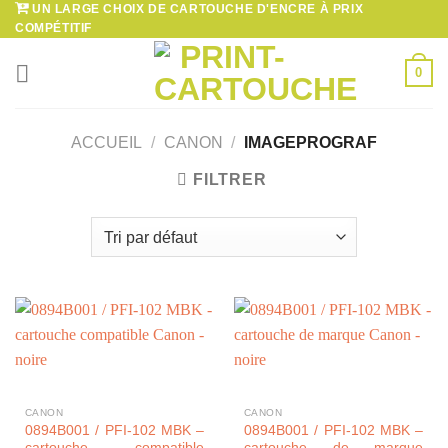
UN LARGE CHOIX DE CARTOUCHE D'ENCRE À PRIX
Passer
COMPÉTITIF
au
contenu
0
ACCUEIL
/
CANON
/
IMAGEPROGRAF
FILTRER
CANON
CANON
0894B001 / PFI-102 MBK –
0894B001 / PFI-102 MBK –
cartouche compatible
cartouche de marque