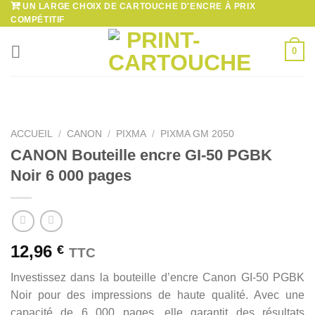
UN LARGE CHOIX DE CARTOUCHE D'ENCRE À PRIX
Passer
COMPÉTITIF
au
contenu
0
ACCUEIL
/
CANON
/
PIXMA
/
PIXMA GM 2050
CANON Bouteille encre GI-50 PGBK
Noir 6 000 pages
12,96
€
TTC
Investissez dans la bouteille d’encre Canon GI-50 PGBK
Noir pour des impressions de haute qualité. Avec une
capacité de 6 000 pages, elle garantit des résultats