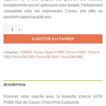
exceptionnels tout en optimisant votre budget. Parfaitement
compatible avec les imprimantes Canon, elle offre un
excellent rapport qualité-prix.
quantité de CANON Bouteille encre GI-50 PGBK Noir 6 000 pag
AJOUTER AU PANIER
Catégories :
CANON
,
Pixma
,
Pixma G 5050
,
Pixma G 6050
,
Pixma G
7050
,
Pixma GM 2050
,
Pixma GM 4040
,
Pixma GM 4050
DESCRIPTION
Dominez votre marché avec la bouteille d’encre GI-50
PGBK Noir de Canon ! Chez Print Cartouche.