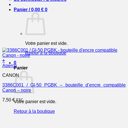
Panier /
0,00
€
0
Votre panier est vide.
Retour à la boutique
+
0
Aperçu
Panier
CANON
3386C001 / GI-50 PGBK – bouteille d’encre compatible
Canon – noire
7,50
€
TTC
Votre panier est vide.
Retour à la boutique