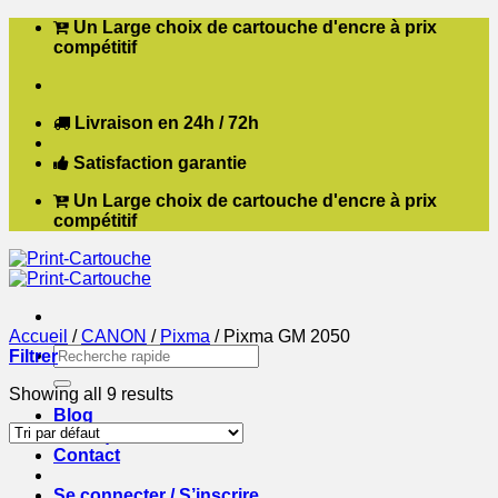
Passer
Un Large choix de cartouche d'encre à prix
au
compétitif
contenu
Livraison en 24h / 72h
Satisfaction garantie
Un Large choix de cartouche d'encre à prix
compétitif
Accueil
/
CANON
/
Pixma
/
Pixma GM 2050
Recherche
Filtrer
pour :
Showing all 9 results
Blog
Boutique
Contact
Se connecter / S’inscrire