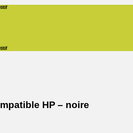
itif
itif
mpatible HP – noire