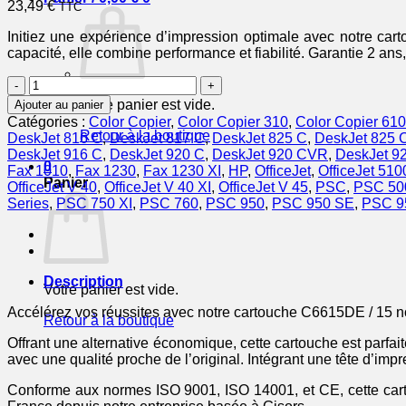
23,49
€
TTC
Initiez une expérience d’impression optimale avec notre car
capacité, elle combine performance et fiabilité. Garantie 2 ans,
quantité
de
Votre panier est vide.
Ajouter au panier
C6615DE
Catégories :
Color Copier
,
Color Copier 310
,
Color Copier 610
/
Retour à la boutique
DeskJet 816 C
,
DeskJet 817 C
,
DeskJet 825 C
,
DeskJet 825
15
DeskJet 916 C
,
DeskJet 920 C
,
DeskJet 920 CVR
,
DeskJet 9
-
0
Fax 1010
,
Fax 1230
,
Fax 1230 XI
,
HP
,
OfficeJet
,
OfficeJet 510
cartouche
Panier
OfficeJet V 40
,
OfficeJet V 40 XI
,
OfficeJet V 45
,
PSC
,
PSC 50
compatible
Series
,
PSC 750 XI
,
PSC 760
,
PSC 950
,
PSC 950 SE
,
PSC 9
HP
-
noire
Description
Votre panier est vide.
Accélérez vos réussites avec notre cartouche C6615DE / 15 n
Retour à la boutique
Offrant une alternative économique, cette cartouche est parf
avec une qualité proche de l’original. Intégrant une tête d’imp
Conforme aux normes ISO 9001, ISO 14001, et CE, cette cartouc