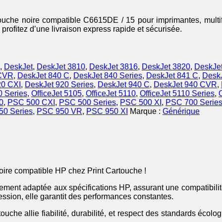
touche noire compatible C6615DE / 15 pour imprimantes, multifo
 profitez d’une livraison express rapide et sécurisée.
,
DeskJet
,
DeskJet 3810
,
DeskJet 3816
,
DeskJet 3820
,
DeskJe
 CVR
,
DeskJet 840 C
,
DeskJet 840 Series
,
DeskJet 841 C
,
Desk
20 CXI
,
DeskJet 920 Series
,
DeskJet 940 C
,
DeskJet 940 CVR
,
0 Series
,
OfficeJet 5105
,
OfficeJet 5110
,
OfficeJet 5110 Series
,
0
,
PSC 500 CXI
,
PSC 500 Series
,
PSC 500 XI
,
PSC 700 Serie
50 Series
,
PSC 950 VR
,
PSC 950 XI
Marque :
Générique
oire compatible HP chez Print Cartouche !
aitement adaptée aux spécifications HP, assurant une compatibil
ression, elle garantit des performances constantes.
he allie fiabilité, durabilité, et respect des standards écologi