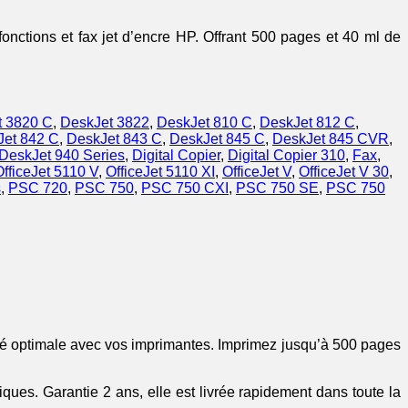
nctions et fax jet d’encre HP. Offrant 500 pages et 40 ml de
t 3820 C
,
DeskJet 3822
,
DeskJet 810 C
,
DeskJet 812 C
,
Jet 842 C
,
DeskJet 843 C
,
DeskJet 845 C
,
DeskJet 845 CVR
,
DeskJet 940 Series
,
Digital Copier
,
Digital Copier 310
,
Fax
,
OfficeJet 5110 V
,
OfficeJet 5110 XI
,
OfficeJet V
,
OfficeJet V 30
,
s
,
PSC 720
,
PSC 750
,
PSC 750 CXI
,
PSC 750 SE
,
PSC 750
ité optimale avec vos imprimantes. Imprimez jusqu’à 500 pages
ques. Garantie 2 ans, elle est livrée rapidement dans toute la