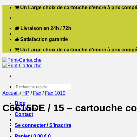
Passer
Un Large choix de cartouche d'encre à prix compét
au
contenu
Livraison en 24h / 72h
Satisfaction garantie
Un Large choix de cartouche d'encre à prix compét
Recherche
pour :
Accueil
/
HP
/
Fax
/
Fax 1010
Blog
C6615DE / 15 – cartouche co
Boutique
Contact
Se connecter / S’inscrire
Panier /
0,00
€
0