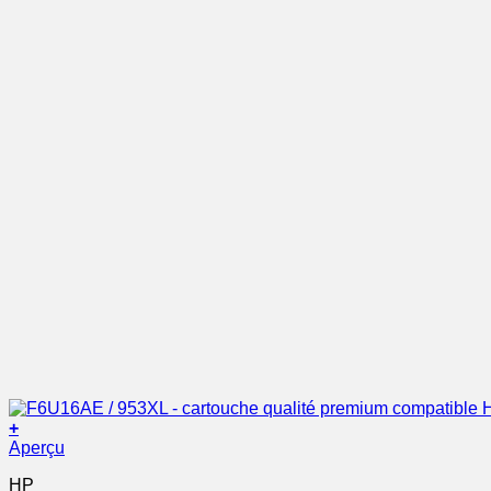
+
Aperçu
HP