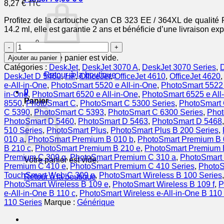
8,27
€
TTC
Profitez de la cartouche cyan CB 323 EE / 364XL de qualité
14.2 ml, elle est garantie 2 ans et bénéficie d’une livraison ex
quantité
de
Votre panier est vide.
Ajouter au panier
CB323EE
Catégories :
DeskJet
,
DeskJet 3070 A
,
DeskJet 3070 Series
,
D
/
Retour à la boutique
DeskJet D 5460
,
HP
,
OfficeJet
,
OfficeJet 4610
,
OfficeJet 4620
364XL
e-All-in-One
,
PhotoSmart 5520 e All-in-One
,
PhotoSmart 5522 
-
0
in-One
,
PhotoSmart 6520 e All-in-One
,
PhotoSmart 6525 e All
cartouche
Panier
8550
,
PhotoSmart C
,
PhotoSmart C 5300 Series
,
PhotoSmart
qualité
C 5390
,
PhotoSmart C 5393
,
PhotoSmart C 6300 Series
,
Phot
premium
PhotoSmart D 5460
,
PhotoSmart D 5463
,
PhotoSmart D 5468
compatible
510 Series
,
PhotoSmart Plus
,
PhotoSmart Plus B 200 Series
,
HP
010 a
,
PhotoSmart Premium B 010 b
,
PhotoSmart Premium B 
-
B 210 c
,
PhotoSmart Premium B 210 e
,
PhotoSmart Premium 
cyan
Premium C 309 g
,
PhotoSmart Premium C 310 a
,
PhotoSmart
Votre panier est vide.
Premium C 410 e
,
PhotoSmart Premium C 410 Series
,
PhotoS
TouchSmart Web C 309 n
,
PhotoSmart Wireless B 100 Series
Retour à la boutique
PhotoSmart Wireless B 109 e
,
PhotoSmart Wireless B 109 f
,
P
e-All-in-One B 110 c
,
PhotoSmart Wireless e-All-in-One B 110
110 Series
Marque :
Générique