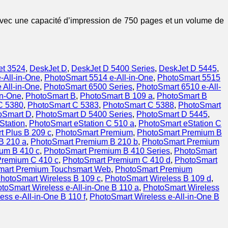
Avec une capacité d’impression de 750 pages et un volume de
et 3524
,
DeskJet D
,
DeskJet D 5400 Series
,
DeskJet D 5445
,
-All-in-One
,
PhotoSmart 5514 e-All-in-One
,
PhotoSmart 5515
 All-in-One
,
PhotoSmart 6500 Series
,
PhotoSmart 6510 e-All-
in-One
,
PhotoSmart B
,
PhotoSmart B 109 a
,
PhotoSmart B
C 5380
,
PhotoSmart C 5383
,
PhotoSmart C 5388
,
PhotoSmart
oSmart D
,
PhotoSmart D 5400 Series
,
PhotoSmart D 5445
,
Station
,
PhotoSmart eStation C 510 a
,
PhotoSmart eStation C
t Plus B 209 c
,
PhotoSmart Premium
,
PhotoSmart Premium B
B 210 a
,
PhotoSmart Premium B 210 b
,
PhotoSmart Premium
um B 410 c
,
PhotoSmart Premium B 410 Series
,
PhotoSmart
Premium C 410 c
,
PhotoSmart Premium C 410 d
,
PhotoSmart
mart Premium Touchsmart Web
,
PhotoSmart Premium
hotoSmart Wireless B 109 c
,
PhotoSmart Wireless B 109 d
,
toSmart Wireless e-All-in-One B 110 a
,
PhotoSmart Wireless
ss e-All-in-One B 110 f
,
PhotoSmart Wireless e-All-in-One B