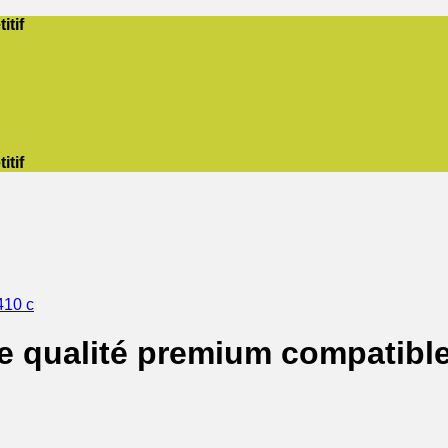
itif
itif
410 c
e qualité premium compatibl