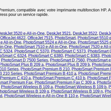
 Premium, compatible avec votre imprimante multifonction HP. 
press pour un service rapide.
eskJet 3520 e-All-in-One
,
DeskJet 3521
,
DeskJet 3522
,
DeskJ
,
OfficeJet 4622
,
OfficeJet 7515
,
PhotoSmart
,
PhotoSmart 5510 e
e All-in-One
,
PhotoSmart 5524 e All-in-One
,
PhotoSmart 5525 e
-in-One
,
PhotoSmart 7510 e-All-in-One
,
PhotoSmart 7520 e All-
 C 5324
,
PhotoSmart C 5370
,
PhotoSmart C 5373
,
PhotoSmart 
oSmart C 6324
,
PhotoSmart C 6380
,
PhotoSmart C 6383
,
Phot
,
PhotoSmart D 7500 Series
,
PhotoSmart D 7560
,
PhotoSmart e
PhotoSmart Plus B 209 a
,
PhotoSmart Plus B 209 b
,
PhotoSmar
010 Series
,
PhotoSmart Premium B 210
,
PhotoSmart Premium 
B 210 Series
,
PhotoSmart Premium B 410 a
,
PhotoSmart Premi
 Premium C 410 a
,
PhotoSmart Premium C 410 b
,
PhotoSmart 
mart Premium Fax
,
PhotoSmart Premium Fax C 309 a
,
PhotoS
,
PhotoSmart Wireless B 109 a
,
PhotoSmart Wireless B 109 b
,
P
hotoSmart Wireless B 109 g
,
PhotoSmart Wireless B 109 n
,
Pho
 d
,
PhotoSmart Wireless e-All-in-One B 110 e
,
PhotoSmart Wirele