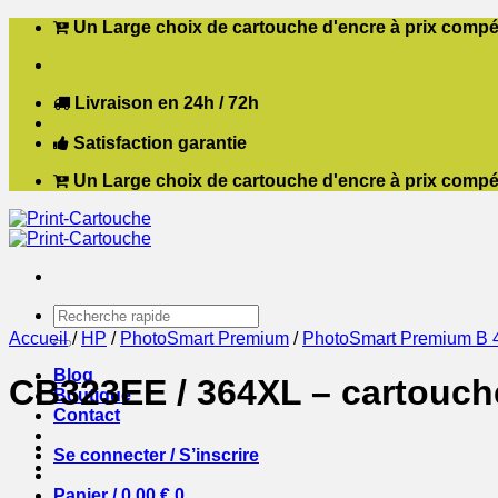
Passer
Un Large choix de cartouche d'encre à prix compét
au
contenu
Livraison en 24h / 72h
Satisfaction garantie
Un Large choix de cartouche d'encre à prix compét
Recherche
pour :
Accueil
/
HP
/
PhotoSmart Premium
/
PhotoSmart Premium B 
Blog
CB323EE / 364XL – cartouch
Boutique
Contact
Se connecter / S’inscrire
Panier /
0,00
€
0