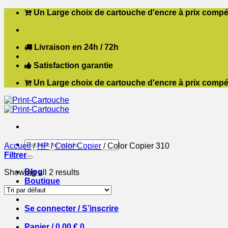
Passer
Un Large choix de cartouche d'encre à prix compét
au
contenu
Livraison en 24h / 72h
Satisfaction garantie
Un Large choix de cartouche d'encre à prix compét
Recherche
Accueil
/
HP
/
Color Copier
/
Color Copier 310
pour :
Filtrer
Blog
Showing all 2 results
Boutique
Contact
Se connecter / S’inscrire
Panier /
0,00
€
0